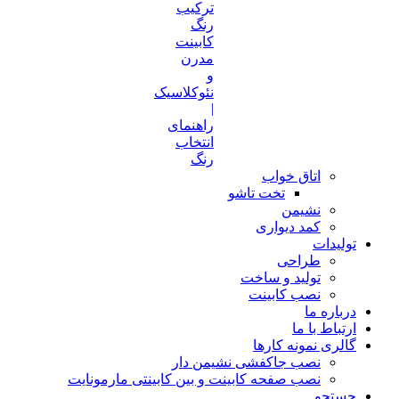
ترکیب
رنگ
کابینت
مدرن
و
نئوکلاسیک
|
راهنمای
انتخاب
رنگ
اتاق خواب
تخت تاشو
نشیمن
کمد دیواری
تولیدات
طراحی
تولید و ساخت
نصب کابینت
درباره ما
ارتباط با ما
گالری نمونه کارها
نصب جاکفشی نشیمن دار
نصب صفحه کابینت و بین کابینتی مارمونایت
جستجو