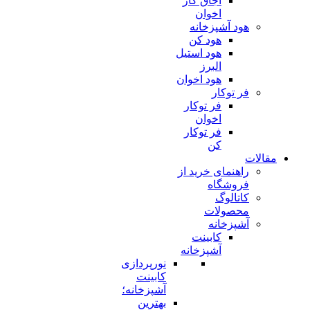
اجاق گاز
اخوان
هود آشپزخانه
هود کن
هود استیل
البرز
هود اخوان
فر توکار
فر توکار
اخوان
فر توکار
کن
مقالات
راهنمای خرید از
فروشگاه
کاتالوگ
محصولات
آشپزخانه
کابینت
آشپزخانه
نورپردازی
کابینت
آشپزخانه؛
بهترین