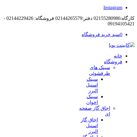
Instagram
کارگاه:02155280986 دفتر:02144265579 فروشگاه: 02144229426 -
09194105
0
سبد خرید فروشگاه
خانه
فروشگاه
سینک های
ظرفشوئی
سینک
استیل
البرز
سینک
اخوان
اجاق گاز صفحه
ای
اجاق گاز
استیل
البرز