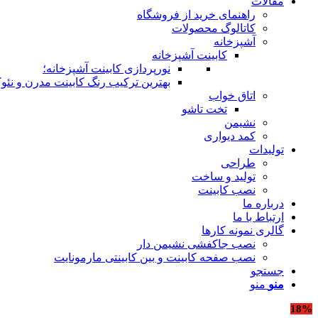
مقالات
راهنمای خرید از فروشگاه
کاتالوگ محصولات
آشپزخانه
کابینت آشپزخانه
نورپردازی کابینت آشپزخانه؛
بهترین ترکیب رنگ کابینت مدرن و نئوک
اتاق خواب
تخت تاشو
نشیمن
کمد دیواری
تولیدات
طراحی
تولید و ساخت
نصب کابینت
درباره ما
ارتباط با ما
گالری نمونه کارها
نصب جاکفشی نشیمن دار
نصب صفحه کابینت و بین کابینتی مارمونایت
جستجو
منو
منو
18%