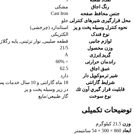
رنگ اجاق
مشکی
Cast Iron
جنس محافظ صفحه
محل قرارگیری شیرهای کنترلی
جلو
نحوه کنترل وسیله پخت و پز
استاندارد (چرخشی)
نوع فندک
الکتریکی
لوازم جانبی
قطعه صلیبی, نوار تزئینی, پایه رگلا
21/5
وزن محصول
A
گرید انرژی
> 60%
راندمان حرارتی
62.5
عمق اجاق
شير ترموكوپل دار
دارد
شرایط گارانتی
18 ماه گارانتی و 10 سال خدمات پس از فروش
قابليت قرار گيري آون تك
در زير وسيله پخت و پز
نوع سوخت
گاز طبيعي/مايع
توضیحات تکمیلی
وزن
21,5 کیلوگرم
ابعاد
860 × 500 × 54 سانتیمتر