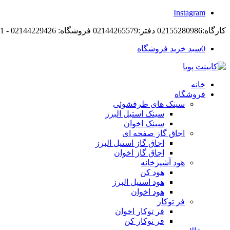
Instagram
کارگاه:02155280986 دفتر:02144265579 فروشگاه: 02144229426 - 09194105421
0
سبد خرید فروشگاه
خانه
فروشگاه
سینک های ظرفشوئی
سینک استیل البرز
سینک اخوان
اجاق گاز صفحه ای
اجاق گاز استیل البرز
اجاق گاز اخوان
هود آشپزخانه
هود کن
هود استیل البرز
هود اخوان
فر توکار
فر توکار اخوان
فر توکار کن