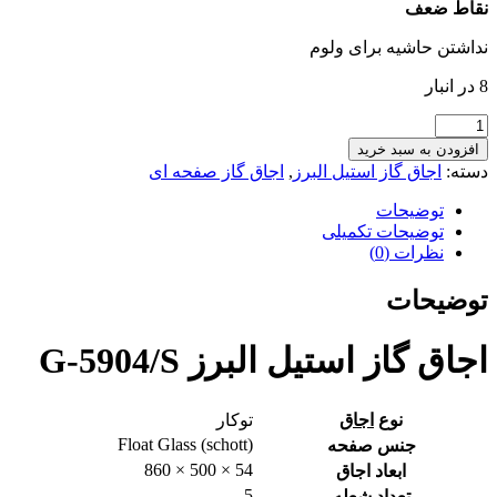
نقاط ضعف
نداشتن حاشیه برای ولوم
8 در انبار
اجاق
گاز
افزودن به سبد خرید
استیل
دسته:
اجاق گاز استیل البرز
,
اجاق گاز صفحه ای
البرز
G-
توضیحات
5904/S
توضیحات تکمیلی
عدد
نظرات (0)
توضیحات
اجاق گاز استیل البرز G-5904/S
نوع
اجاق
توکار
Float Glass (schott)
جنس صفحه
54 × 500 × 860
ابعاد اجاق
5
تعداد شعله