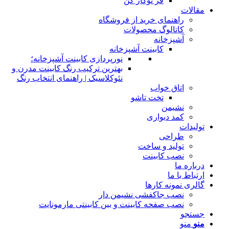
فر توکار کن
مقالات
راهنمای خرید از فروشگاه
کاتالوگ محصولات
آشپزخانه
کابینت آشپزخانه
نورپردازی کابینت آشپزخانه؛
بهترین ترکیب رنگ کابینت مدرن و
نئوکلاسیک | راهنمای انتخاب رنگ
اتاق خواب
تخت تاشو
نشیمن
کمد دیواری
تولیدات
طراحی
تولید و ساخت
نصب کابینت
درباره ما
ارتباط با ما
گالری نمونه کارها
نصب جاکفشی نشیمن دار
نصب صفحه کابینت و بین کابینتی مارمونایت
جستجو
منو
منو