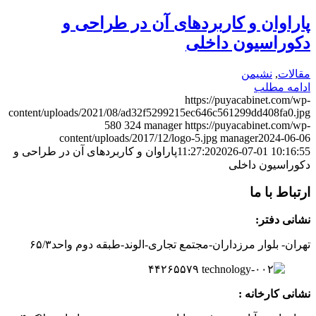
پاراوان و کاربردهای آن در طراحی و
دکوراسیون داخلی
مقالات
,
نشیمن
ادامه مطلب
https://puyacabinet.com/wp-
content/uploads/2021/08/ad32f5299215ec646c561299dd408fa0.jpg
580
324
manager
https://puyacabinet.com/wp-
content/uploads/2017/12/logo-5.jpg
manager
2024-06-06
2026-07-01 10:16:55
11:27:20
پاراوان و کاربردهای آن در طراحی و
دکوراسیون داخلی
ارتباط با ما
نشانی دفتر:
تهران- بلوار مرزداران-
مجتمع تجاری-الوند-
طبقه دوم
واحد۶
/۳
۵
۲
۶
۵۵۷
۹
۴۴
نشانی کارخانه :