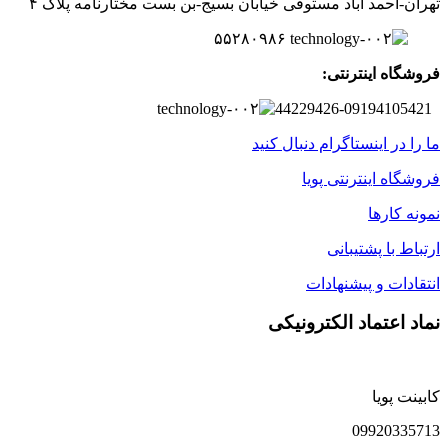
تهران-
احمد آباد مستوفی
خیابان بسیج-
بن بست
مختارنامه
پلاک ۴
۵۵۲۸۰۹۸۶
فروشگاه اینترنتی:
44229426-09194105421
ما را در اینستاگرام دنبال کنید
فروشگاه اینترنتی پویا
نمونه کارها
ارتباط با پشتیبانی
انتقادات و پیشنهادات
نماد اعتماد الکترونیکی
کابینت پویا
09920335713