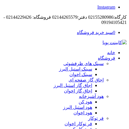
Instagram
کارگاه:02155280986 دفتر:02144265579 فروشگاه: 02144229426 -
09194105421
0
سبد خرید فروشگاه
خانه
فروشگاه
سینک های ظرفشوئی
سینک استیل البرز
سینک اخوان
اجاق گاز صفحه ای
اجاق گاز استیل البرز
اجاق گاز اخوان
هود آشپزخانه
هود کن
هود استیل البرز
هود اخوان
فر توکار
فر توکار اخوان