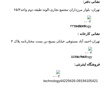
نشانی دفتر:
تهران- بلوار مرزداران-
مجتمع تجاری-الوند-
طبقه دوم
واحد۶
/۳
۵
۲
۶
۵۵۷
۹
۴۴
نشانی کارخانه :
تهران-
احمد آباد مستوفی
خیابان بسیج-
بن بست
مختارنامه
پلاک ۴
۵۵۲۸۰۹۸۶
فروشگاه اینترنتی:
44229426-09194105421