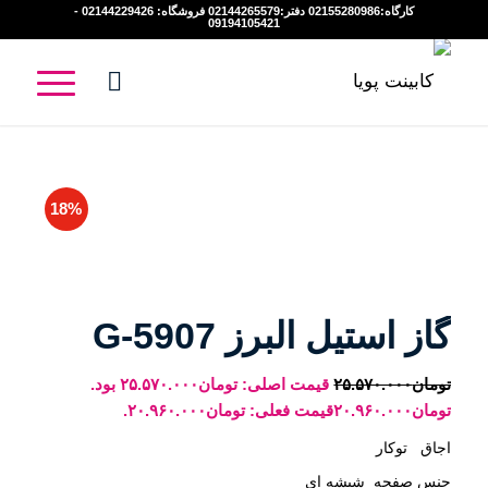
کارگاه:02155280986 دفتر:02144265579 فروشگاه: 02144229426 -
09194105421
18%
گاز استیل البرز G-5907
تومان
۲۵.۵۷۰.۰۰۰
قیمت اصلی: تومان۲۵.۵۷۰.۰۰۰ بود.
تومان
۲۰.۹۶۰.۰۰۰
قیمت فعلی: تومان۲۰.۹۶۰.۰۰۰.
اجاق توکار
جنس صفحه شیشه ای