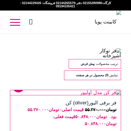
کارگاه:02155280986 دفتر:02144265579 فروشگاه: 02144229426 -
09194105421
ترتیب محصولات:
پیش فرض
نمایش
25 محصول در هر صفحه
8%
فر برقی الیور(oliver) کن
تومان
۵۵.۲۷۰.۰۰۰
قیمت اصلی: تومان۵۵.۲۷۰.۰۰۰
بود.
تومان
۵۰.۸۴۸.۰۰۰
قیمت فعلی:
تومان۵۰.۸۴۸.۰۰۰.