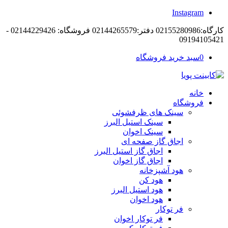
Instagram
کارگاه:02155280986 دفتر:02144265579 فروشگاه: 02144229426 -
09194105421
0
سبد خرید فروشگاه
خانه
فروشگاه
سینک های ظرفشوئی
سینک استیل البرز
سینک اخوان
اجاق گاز صفحه ای
اجاق گاز استیل البرز
اجاق گاز اخوان
هود آشپزخانه
هود کن
هود استیل البرز
هود اخوان
فر توکار
فر توکار اخوان