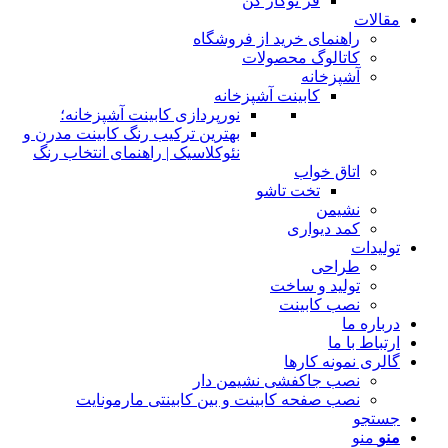
فر توکار کن
مقالات
راهنمای خرید از فروشگاه
کاتالوگ محصولات
آشپزخانه
کابینت آشپزخانه
نورپردازی کابینت آشپزخانه؛
بهترین ترکیب رنگ کابینت مدرن و
نئوکلاسیک | راهنمای انتخاب رنگ
اتاق خواب
تخت تاشو
نشیمن
کمد دیواری
تولیدات
طراحی
تولید و ساخت
نصب کابینت
درباره ما
ارتباط با ما
گالری نمونه کارها
نصب جاکفشی نشیمن دار
نصب صفحه کابینت و بین کابینتی مارمونایت
جستجو
منو
منو