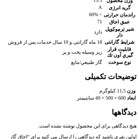
11/5
وزن محصول
A
گرید انرژی
> 60%
راندمان حرارتی
71
عمق اجاق
شير
ترموكوپل
دارد
دار
شرایط گارانتی
18 ماه گارانتی و 10 سال خدمات پس از فروش
قابليت قرار
زير وسيله پخت و پز
گيري آون تك
نوع سوخت
گاز طبيعي/مايع
توضیحات تکمیلی
وزن
11,5 کیلوگرم
ابعاد
600 × 500 × 49 سانتیمتر
دیدگاهها
هیچ دیدگاهی برای این محصول نوشته نشده است.
اولین نفری باشید که دیدگاهی را ارسال می کنید برای “اجاق گاز