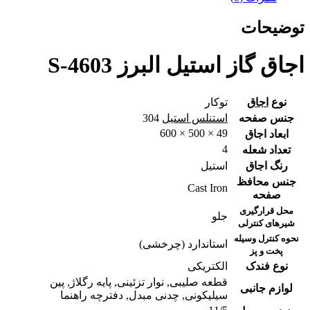
توضیحات
اجاق گاز استیل البرز S-4603
نوع
اجاق
توکار
جنس صفحه
استنلس استیل
304
49 × 500 × 600
ابعاد اجاق
4
تعداد شعله
رنگ اجاق
استیل
جنس محافظ
Cast Iron
صفحه
محل قرارگیری
جلو
شیرهای کنترلی
نحوه کنترل وسیله
استاندارد (چرخشی)
پخت و پز
نوع فندک
الکتریکی
قطعه صلیبی, نوار تزئینی, پایه رگلاژ, پین
لوازم جانبی
سیلیکونی, چدنی مبدل, دفترچه راهنما