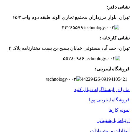
نشانی دفتر:
تهران- بلوار مرزداران-
مجتمع تجاری-الوند-
طبقه دوم
واحد۶
/۳
۵
۲
۶
۵۵۷
۹
۴۴
نشانی کارخانه :
تهران-
احمد آباد مستوفی
خیابان بسیج-
بن بست
مختارنامه
پلاک ۴
۵۵۲۸۰۹۸۶
فروشگاه اینترنتی:
44229426-09194105421
ما را در اینستاگرام دنبال کنید
فروشگاه اینترنتی پویا
نمونه کارها
ارتباط با پشتیبانی
انتقادات و پیشنهادات