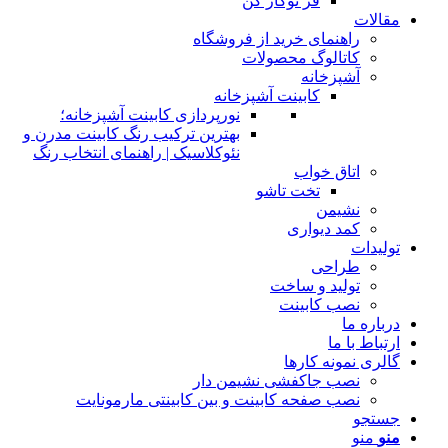
فر توکار کن
مقالات
راهنمای خرید از فروشگاه
کاتالوگ محصولات
آشپزخانه
کابینت آشپزخانه
نورپردازی کابینت آشپزخانه؛
بهترین ترکیب رنگ کابینت مدرن و
نئوکلاسیک | راهنمای انتخاب رنگ
اتاق خواب
تخت تاشو
نشیمن
کمد دیواری
تولیدات
طراحی
تولید و ساخت
نصب کابینت
درباره ما
ارتباط با ما
گالری نمونه کارها
نصب جاکفشی نشیمن دار
نصب صفحه کابینت و بین کابینتی مارمونایت
جستجو
منو
منو