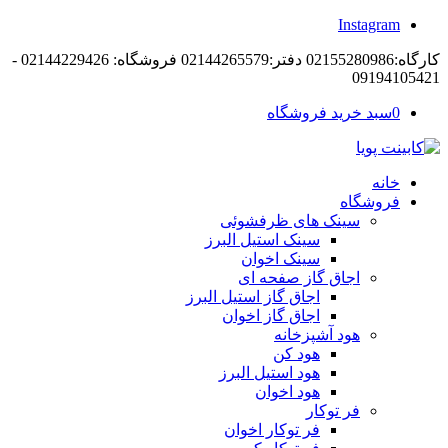
Instagram
کارگاه:02155280986 دفتر:02144265579 فروشگاه: 02144229426 -
09194105421
0
سبد خرید فروشگاه
خانه
فروشگاه
سینک های ظرفشوئی
سینک استیل البرز
سینک اخوان
اجاق گاز صفحه ای
اجاق گاز استیل البرز
اجاق گاز اخوان
هود آشپزخانه
هود کن
هود استیل البرز
هود اخوان
فر توکار
فر توکار اخوان