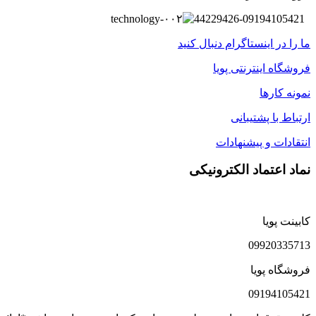
44229426-09194105421
ما را در اینستاگرام دنبال کنید
فروشگاه اینترنتی پویا
نمونه کارها
ارتباط با پشتیبانی
انتقادات و پیشنهادات
نماد اعتماد الکترونیکی
کابینت پویا
09920335713
فروشگاه پویا
09194105421