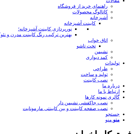
مقالات
راهنمای خرید از فروشگاه
کاتالوگ محصولات
آشپزخانه
کابینت آشپزخانه
نورپردازی کابینت آشپزخانه؛
بهترین ترکیب رنگ کابینت مدرن و نئوک
اتاق خواب
تخت تاشو
نشیمن
کمد دیواری
تولیدات
طراحی
تولید و ساخت
نصب کابینت
درباره ما
ارتباط با ما
گالری نمونه کارها
نصب جاکفشی نشیمن دار
نصب صفحه کابینت و بین کابینتی مارمونایت
جستجو
منو
منو