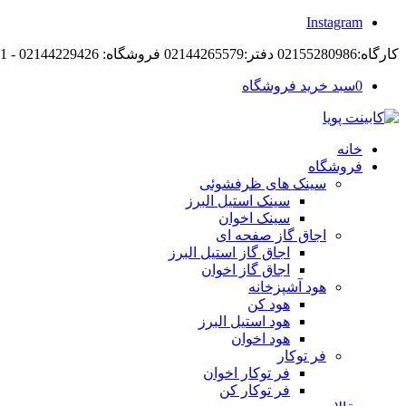
Instagram
کارگاه:02155280986 دفتر:02144265579 فروشگاه: 02144229426 - 09194105421
0
سبد خرید فروشگاه
خانه
فروشگاه
سینک های ظرفشوئی
سینک استیل البرز
سینک اخوان
اجاق گاز صفحه ای
اجاق گاز استیل البرز
اجاق گاز اخوان
هود آشپزخانه
هود کن
هود استیل البرز
هود اخوان
فر توکار
فر توکار اخوان
فر توکار کن