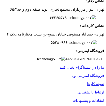
نشانی دفتر:
تهران- بلوار مرزداران-
مجتمع تجاری-الوند-
طبقه دوم
واحد۶
/۳
۵
۲
۶
۵۵۷
۹
۴۴
نشانی کارخانه :
تهران-
احمد آباد مستوفی
خیابان بسیج-
بن بست
مختارنامه
پلاک ۴
۵۵۲۸۰۹۸۶
فروشگاه اینترنتی:
44229426-09194105421
ما را در اینستاگرام دنبال کنید
فروشگاه اینترنتی پویا
نمونه کارها
ارتباط با پشتیبانی
انتقادات و پیشنهادات