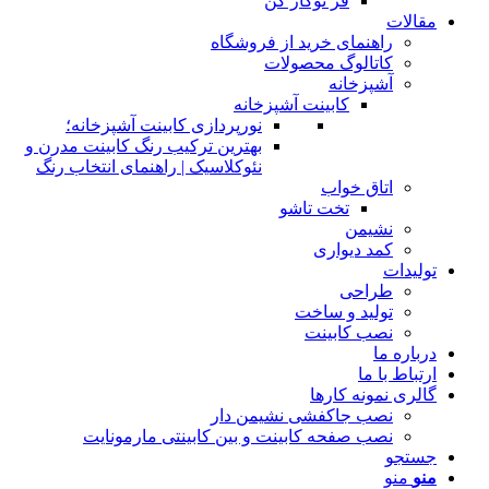
فر توکار کن
مقالات
راهنمای خرید از فروشگاه
کاتالوگ محصولات
آشپزخانه
کابینت آشپزخانه
نورپردازی کابینت آشپزخانه؛
بهترین ترکیب رنگ کابینت مدرن و
نئوکلاسیک | راهنمای انتخاب رنگ
اتاق خواب
تخت تاشو
نشیمن
کمد دیواری
تولیدات
طراحی
تولید و ساخت
نصب کابینت
درباره ما
ارتباط با ما
گالری نمونه کارها
نصب جاکفشی نشیمن دار
نصب صفحه کابینت و بین کابینتی مارمونایت
جستجو
منو
منو