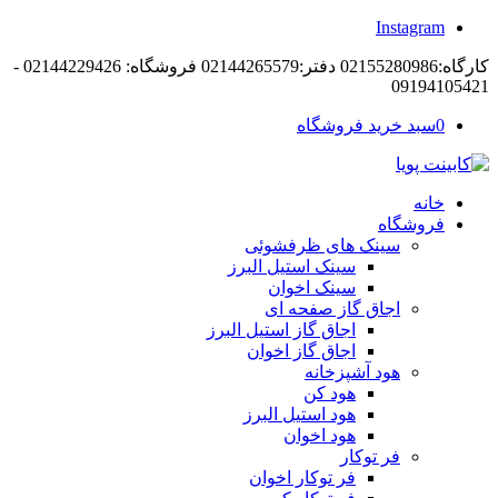
Instagram
کارگاه:02155280986 دفتر:02144265579 فروشگاه: 02144229426 -
09194105421
0
سبد خرید فروشگاه
خانه
فروشگاه
سینک های ظرفشوئی
سینک استیل البرز
سینک اخوان
اجاق گاز صفحه ای
اجاق گاز استیل البرز
اجاق گاز اخوان
هود آشپزخانه
هود کن
هود استیل البرز
هود اخوان
فر توکار
فر توکار اخوان