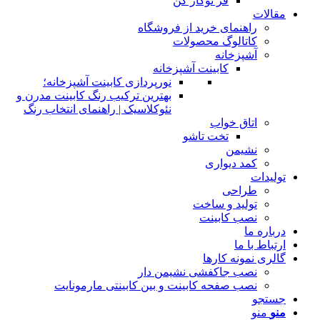
فر توکار کن
مقالات
راهنمای خرید از فروشگاه
کاتالوگ محصولات
آشپزخانه
کابینت آشپزخانه
نورپردازی کابینت آشپزخانه؛
بهترین ترکیب رنگ کابینت مدرن و
نئوکلاسیک | راهنمای انتخاب رنگ
اتاق خواب
تخت تاشو
نشیمن
کمد دیواری
تولیدات
طراحی
تولید و ساخت
نصب کابینت
درباره ما
ارتباط با ما
گالری نمونه کارها
نصب جاکفشی نشیمن دار
نصب صفحه کابینت و بین کابینتی مارمونایت
جستجو
منو
منو