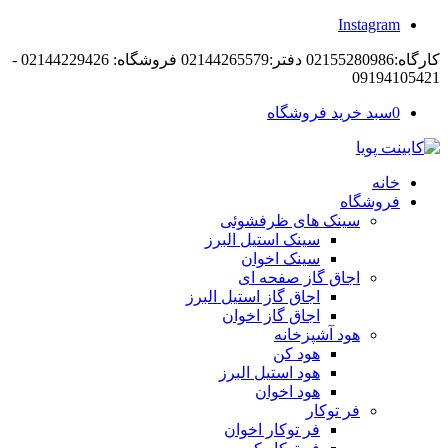
Instagram
کارگاه:02155280986 دفتر:02144265579 فروشگاه: 02144229426 -
09194105421
0
سبد خرید فروشگاه
خانه
فروشگاه
سینک های ظرفشوئی
سینک استیل البرز
سینک اخوان
اجاق گاز صفحه ای
اجاق گاز استیل البرز
اجاق گاز اخوان
هود آشپزخانه
هود کن
هود استیل البرز
هود اخوان
فر توکار
فر توکار اخوان