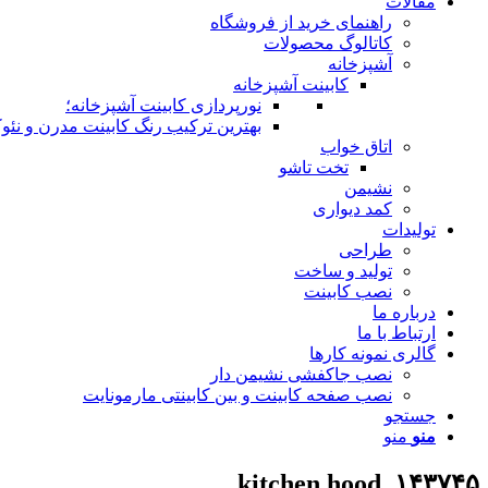
مقالات
راهنمای خرید از فروشگاه
کاتالوگ محصولات
آشپزخانه
کابینت آشپزخانه
نورپردازی کابینت آشپزخانه؛
بهترین ترکیب رنگ کابینت مدرن و نئوک
اتاق خواب
تخت تاشو
نشیمن
کمد دیواری
تولیدات
طراحی
تولید و ساخت
نصب کابینت
درباره ما
ارتباط با ما
گالری نمونه کارها
نصب جاکفشی نشیمن دار
نصب صفحه کابینت و بین کابینتی مارمونایت
جستجو
منو
منو
۱۴۳۷۴۵_kitchen hood