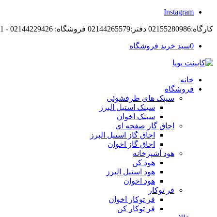
Instagram
کارگاه:02155280986 دفتر:02144265579 فروشگاه: 02144229426 - 09194105421
0
سبد خرید فروشگاه
خانه
فروشگاه
سینک های ظرفشوئی
سینک استیل البرز
سینک اخوان
اجاق گاز صفحه ای
اجاق گاز استیل البرز
اجاق گاز اخوان
هود آشپزخانه
هود کن
هود استیل البرز
هود اخوان
فر توکار
فر توکار اخوان
فر توکار کن