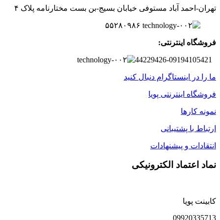
تهران-
احمد آباد مستوفی
خیابان بسیج-
بن بست
مختارنامه
پلاک ۴
۵۵۲۸۰۹۸۶
فروشگاه اینترنتی:
44229426-09194105421
ما را در اینستاگرام دنبال کنید
فروشگاه اینترنتی پویا
نمونه کارها
ارتباط با پشتیبانی
انتقادات و پیشنهادات
نماد اعتماد الکترونیکی
کابینت پویا
09920335713