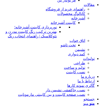
فر توکار کن
مقالات
راهنمای خرید از فروشگاه
کاتالوگ محصولات
آشپزخانه
کابینت آشپزخانه
نورپردازی کابینت آشپزخانه؛
بهترین ترکیب رنگ کابینت مدرن و
نئوکلاسیک | راهنمای انتخاب رنگ
اتاق خواب
تخت تاشو
نشیمن
کمد دیواری
تولیدات
طراحی
تولید و ساخت
نصب کابینت
درباره ما
ارتباط با ما
گالری نمونه کارها
نصب جاکفشی نشیمن دار
نصب صفحه کابینت و بین کابینتی مارمونایت
جستجو
منو
منو