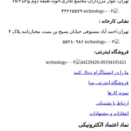
تهران- بلوار مرزداران-
مجتمع تجاری-الوند-
طبقه دوم
واحد۶
/۳
۵
۲
۶
۵۵۷
۹
۴۴
نشانی کارخانه :
تهران-
احمد آباد مستوفی
خیابان بسیج-
بن بست
مختارنامه
پلاک ۴
۵۵۲۸۰۹۸۶
فروشگاه اینترنتی:
44229426-09194105421
ما را در اینستاگرام دنبال کنید
فروشگاه اینترنتی پویا
نمونه کارها
ارتباط با پشتیبانی
انتقادات و پیشنهادات
نماد اعتماد الکترونیکی