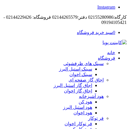
Instagram
کارگاه:02155280986 دفتر:02144265579 فروشگاه: 02144229426 -
09194105421
0
سبد خرید فروشگاه
خانه
فروشگاه
سینک های ظرفشوئی
سینک استیل البرز
سینک اخوان
اجاق گاز صفحه ای
اجاق گاز استیل البرز
اجاق گاز اخوان
هود آشپزخانه
هود کن
هود استیل البرز
هود اخوان
فر توکار
فر توکار اخوان