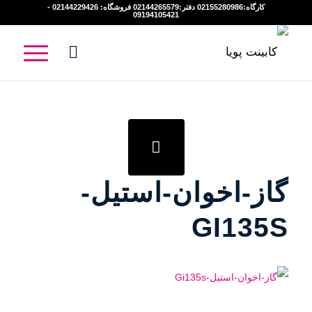
کارگاه:02155280986 دفتر:02144265579 فروشگاه: 02144229426 -
09194105421
گاز-اخوان-استیل-
GI135S