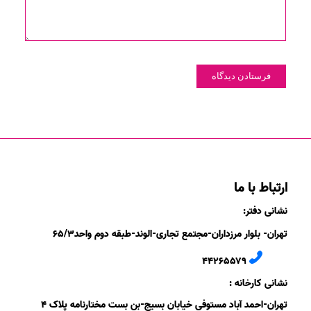
ارتباط با ما
نشانی دفتر:
تهران- بلوار مرزداران-
مجتمع تجاری-الوند-
طبقه دوم
واحد۶
/۳
۵
۲
۶
۵۵۷
۹
۴۴
نشانی کارخانه :
تهران-
احمد آباد مستوفی
خیابان بسیج-
بن بست
مختارنامه
پلاک ۴