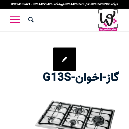
کارگاه:02155280986 دفتر:02144265579 فروشگاه: 02144229426 - 09194105421
گاز-اخوان-G13S