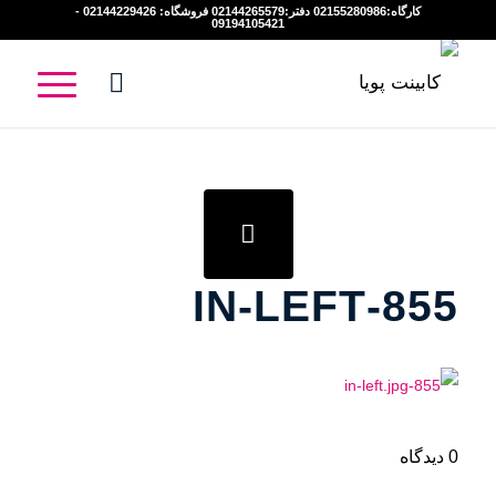
کارگاه:02155280986 دفتر:02144265579 فروشگاه: 02144229426 -
09194105421
855-IN-LEFT
0 دیدگاه