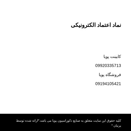
نماد اعتماد الکترونیکی
کابینت پویا
09920335713
فروشگاه پویا
09194105421
کلیه حقوق این سایت متعلق به صنایع دکوراسیون پویا می باشد.*ارائه شده توسط
پرنیان *