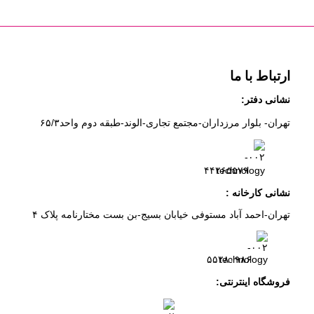
ارتباط با ما
نشانی دفتر:
تهران- بلوار مرزداران-
مجتمع تجاری-الوند-
طبقه دوم
واحد۶
/۳
۵
۲
۶
۵۵۷
۹
۴۴
نشانی کارخانه :
تهران-
احمد آباد مستوفی
خیابان بسیج-
بن بست
مختارنامه
پلاک ۴
۵۵۲۸۰۹۸۶
فروشگاه اینترنتی: