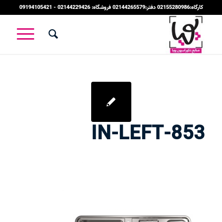
کارگاه:02155280986 دفتر:02144265579 فروشگاه: 02144229426 - 09194105421
853-IN-LEFT