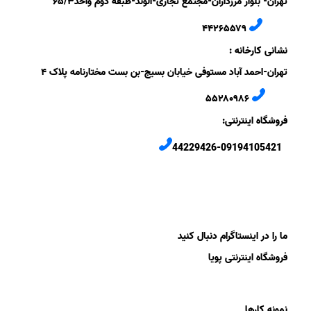
تهران- بلوار مرزداران-
مجتمع تجاری-الوند-
طبقه دوم
واحد۶
/۳
۵
۲
۶
۵۵۷
۹
۴۴
نشانی کارخانه :
تهران-
احمد آباد مستوفی
خیابان بسیج-
بن بست
مختارنامه
پلاک ۴
۵۵۲۸۰۹۸۶
فروشگاه اینترنتی:
44229426-09194105421
ما را در اینستاگرام دنبال کنید
فروشگاه اینترنتی پویا
نمونه کارها