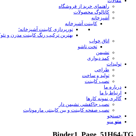
مقالات
راهنمای خرید از فروشگاه
کاتالوگ محصولات
آشپزخانه
کابینت آشپزخانه
نورپردازی کابینت آشپزخانه؛
بهترین ترکیب رنگ کابینت مدرن و نئوک
اتاق خواب
تخت تاشو
نشیمن
کمد دیواری
تولیدات
طراحی
تولید و ساخت
نصب کابینت
درباره ما
ارتباط با ما
گالری نمونه کارها
نصب جاکفشی نشیمن دار
نصب صفحه کابینت و بین کابینتی مارمونایت
جستجو
منو
منو
Binder1_Page_51H64-TG