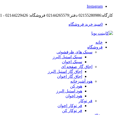
Instagram
کارگاه:02155280986 دفتر:02144265579 فروشگاه: 02144229426 - 09194105421
0
سبد خرید فروشگاه
خانه
فروشگاه
سینک های ظرفشوئی
سینک استیل البرز
سینک اخوان
اجاق گاز صفحه ای
اجاق گاز استیل البرز
اجاق گاز اخوان
هود آشپزخانه
هود کن
هود استیل البرز
هود اخوان
فر توکار
فر توکار اخوان
فر توکار کن