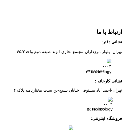
ارتباط با ما
نشانی دفتر:
تهران- بلوار مرزداران-
مجتمع تجاری-الوند-
طبقه دوم
واحد۶
/۳
۵
۲
۶
۵۵۷
۹
۴۴
نشانی کارخانه :
تهران-
احمد آباد مستوفی
خیابان بسیج-
بن بست
مختارنامه
پلاک ۴
۵۵۲۸۰۹۸۶
فروشگاه اینترنتی: