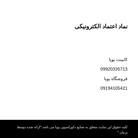
نماد اعتماد الکترونیکی
کابینت پویا
09920335713
فروشگاه پویا
09194105421
کلیه حقوق این سایت متعلق به صنایع دکوراسیون پویا می باشد.*ارائه شده توسط
پرنیان *