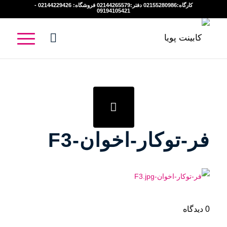
کارگاه:02155280986 دفتر:02144265579 فروشگاه: 02144229426 -
09194105421
فر-توکار-اخوان-F3
0 دیدگاه