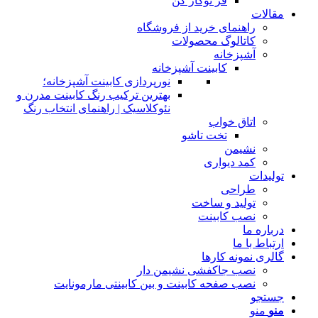
فر توکار کن
مقالات
راهنمای خرید از فروشگاه
کاتالوگ محصولات
آشپزخانه
کابینت آشپزخانه
نورپردازی کابینت آشپزخانه؛
بهترین ترکیب رنگ کابینت مدرن و
نئوکلاسیک | راهنمای انتخاب رنگ
اتاق خواب
تخت تاشو
نشیمن
کمد دیواری
تولیدات
طراحی
تولید و ساخت
نصب کابینت
درباره ما
ارتباط با ما
گالری نمونه کارها
نصب جاکفشی نشیمن دار
نصب صفحه کابینت و بین کابینتی مارمونایت
جستجو
منو
منو