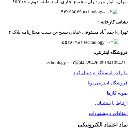
تهران- بلوار مرزداران-
مجتمع تجاری-الوند-
طبقه دوم
واحد۶
/۳
۵
۲
۶
۵۵۷
۹
۴۴
نشانی کارخانه :
تهران-
احمد آباد مستوفی
خیابان بسیج-
بن بست
مختارنامه
پلاک ۴
۵۵۲۸۰۹۸۶
فروشگاه اینترنتی:
44229426-09194105421
ما را در اینستاگرام دنبال کنید
فروشگاه اینترنتی پویا
نمونه کارها
ارتباط با پشتیبانی
انتقادات و پیشنهادات
نماد اعتماد الکترونیکی