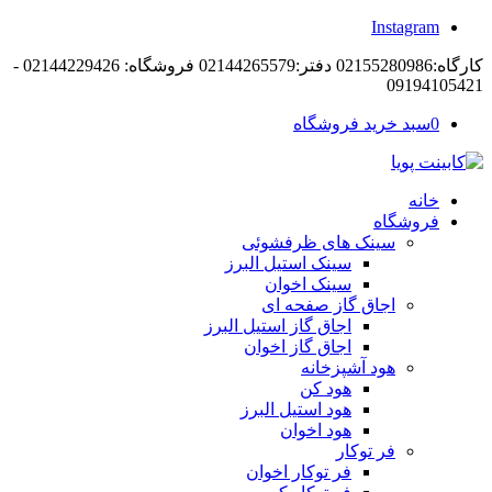
Instagram
کارگاه:02155280986 دفتر:02144265579 فروشگاه: 02144229426 -
09194105421
0
سبد خرید فروشگاه
خانه
فروشگاه
سینک های ظرفشوئی
سینک استیل البرز
سینک اخوان
اجاق گاز صفحه ای
اجاق گاز استیل البرز
اجاق گاز اخوان
هود آشپزخانه
هود کن
هود استیل البرز
هود اخوان
فر توکار
فر توکار اخوان