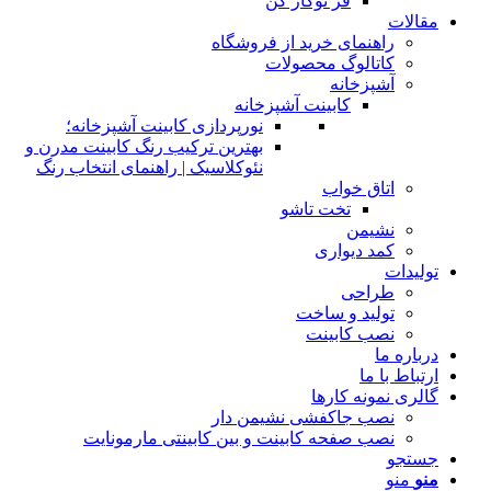
فر توکار کن
مقالات
راهنمای خرید از فروشگاه
کاتالوگ محصولات
آشپزخانه
کابینت آشپزخانه
نورپردازی کابینت آشپزخانه؛
بهترین ترکیب رنگ کابینت مدرن و
نئوکلاسیک | راهنمای انتخاب رنگ
اتاق خواب
تخت تاشو
نشیمن
کمد دیواری
تولیدات
طراحی
تولید و ساخت
نصب کابینت
درباره ما
ارتباط با ما
گالری نمونه کارها
نصب جاکفشی نشیمن دار
نصب صفحه کابینت و بین کابینتی مارمونایت
جستجو
منو
منو