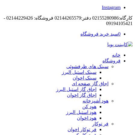
Instagram
کارگاه:02155280986 دفتر:02144265579 فروشگاه: 02144229426 -
09194105421
0
سبد خرید فروشگاه
خانه
فروشگاه
سینک های ظرفشوئی
سینک استیل البرز
سینک اخوان
اجاق گاز صفحه ای
اجاق گاز استیل البرز
اجاق گاز اخوان
هود آشپزخانه
هود کن
هود استیل البرز
هود اخوان
فر توکار
فر توکار اخوان