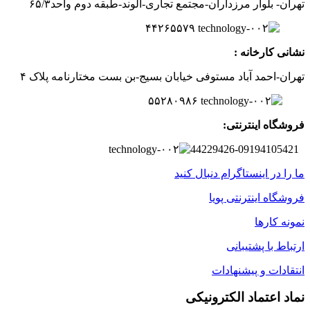
تهران- بلوار مرزداران-
مجتمع تجاری-الوند-
طبقه دوم
واحد۶
/۳
۵
۲
۶
۵۵۷
۹
۴۴
نشانی کارخانه :
تهران-
احمد آباد مستوفی
خیابان بسیج-
بن بست
مختارنامه
پلاک ۴
۵۵۲۸۰۹۸۶
فروشگاه اینترنتی:
44229426-09194105421
ما را در اینستاگرام دنبال کنید
فروشگاه اینترنتی پویا
نمونه کارها
ارتباط با پشتیبانی
انتقادات و پیشنهادات
نماد اعتماد الکترونیکی