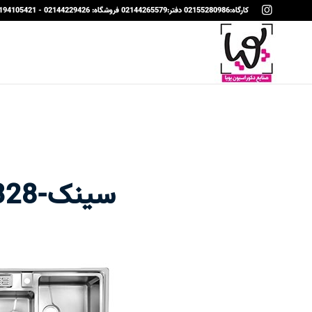
کارگاه:02155280986 دفتر:02144265579 فروشگاه: 02144229426 - 09194105421
سینک-328-استیل-توکار-اخوان