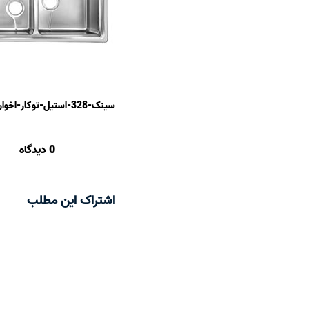
سینک-328-استیل-توکار-اخوان
0 دیدگاه
اشتراک این مطلب