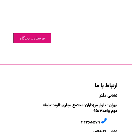
ارتباط با ما
نشانی دفتر:
تهران- بلوار مرزداران-
مجتمع تجاری-الوند-
طبقه
دوم
واحد۶
/۳
۵
۲
۶
۵۵۷
۹
۴۴
نشانی کارخانه :