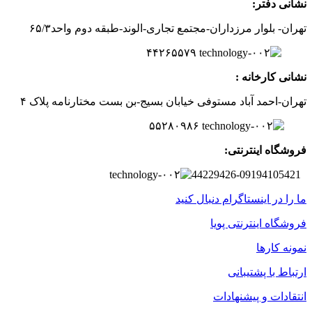
نشانی دفتر:
تهران- بلوار مرزداران-
مجتمع تجاری-الوند-
طبقه دوم
واحد۶
/۳
۵
۲
۶
۵۵۷
۹
۴۴
نشانی کارخانه :
تهران-
احمد آباد مستوفی
خیابان بسیج-
بن بست
مختارنامه
پلاک ۴
۵۵۲۸۰۹۸۶
فروشگاه اینترنتی:
44229426-09194105421
ما را در اینستاگرام دنبال کنید
فروشگاه اینترنتی پویا
نمونه کارها
ارتباط با پشتیبانی
انتقادات و پیشنهادات