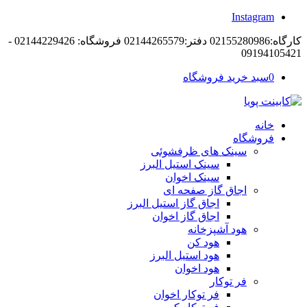
Instagram
کارگاه:02155280986 دفتر:02144265579 فروشگاه: 02144229426 -
09194105421
0
سبد خرید فروشگاه
خانه
فروشگاه
سینک های ظرفشوئی
سینک استیل البرز
سینک اخوان
اجاق گاز صفحه ای
اجاق گاز استیل البرز
اجاق گاز اخوان
هود آشپزخانه
هود کن
هود استیل البرز
هود اخوان
فر توکار
فر توکار اخوان