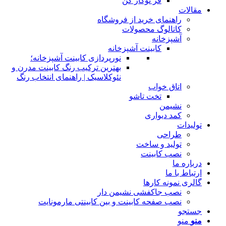
فر توکار کن
مقالات
راهنمای خرید از فروشگاه
کاتالوگ محصولات
آشپزخانه
کابینت آشپزخانه
نورپردازی کابینت آشپزخانه؛
بهترین ترکیب رنگ کابینت مدرن و
نئوکلاسیک | راهنمای انتخاب رنگ
اتاق خواب
تخت تاشو
نشیمن
کمد دیواری
تولیدات
طراحی
تولید و ساخت
نصب کابینت
درباره ما
ارتباط با ما
گالری نمونه کارها
نصب جاکفشی نشیمن دار
نصب صفحه کابینت و بین کابینتی مارمونایت
جستجو
منو
منو