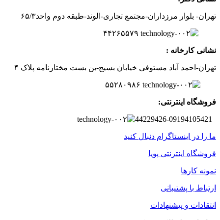
تهران- بلوار مرزداران-
مجتمع تجاری-الوند-
طبقه دوم
واحد۶
/۳
۵
۲
۶
۵۵۷
۹
۴۴
نشانی کارخانه :
تهران-
احمد آباد مستوفی
خیابان بسیج-
بن بست
مختارنامه
پلاک ۴
۵۵۲۸۰۹۸۶
فروشگاه اینترنتی:
44229426-09194105421
ما را در اینستاگرام دنبال کنید
فروشگاه اینترنتی پویا
نمونه کارها
ارتباط با پشتیبانی
انتقادات و پیشنهادات