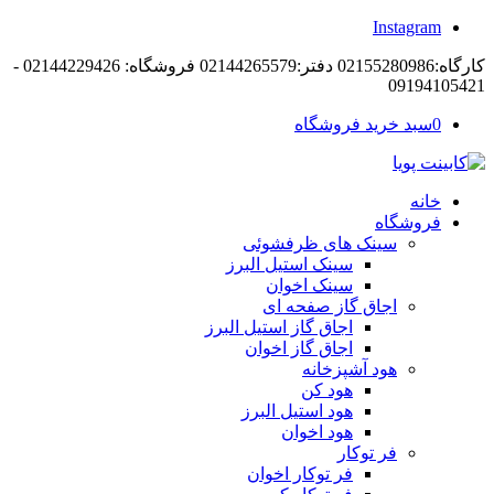
Instagram
کارگاه:02155280986 دفتر:02144265579 فروشگاه: 02144229426 -
09194105421
0
سبد خرید فروشگاه
خانه
فروشگاه
سینک های ظرفشوئی
سینک استیل البرز
سینک اخوان
اجاق گاز صفحه ای
اجاق گاز استیل البرز
اجاق گاز اخوان
هود آشپزخانه
هود کن
هود استیل البرز
هود اخوان
فر توکار
فر توکار اخوان