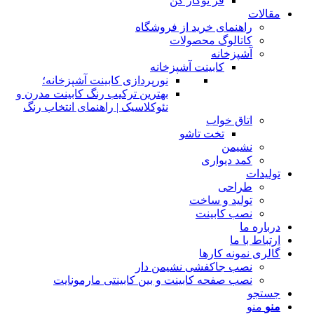
فر توکار کن
مقالات
راهنمای خرید از فروشگاه
کاتالوگ محصولات
آشپزخانه
کابینت آشپزخانه
نورپردازی کابینت آشپزخانه؛
بهترین ترکیب رنگ کابینت مدرن و
نئوکلاسیک | راهنمای انتخاب رنگ
اتاق خواب
تخت تاشو
نشیمن
کمد دیواری
تولیدات
طراحی
تولید و ساخت
نصب کابینت
درباره ما
ارتباط با ما
گالری نمونه کارها
نصب جاکفشی نشیمن دار
نصب صفحه کابینت و بین کابینتی مارمونایت
جستجو
منو
منو