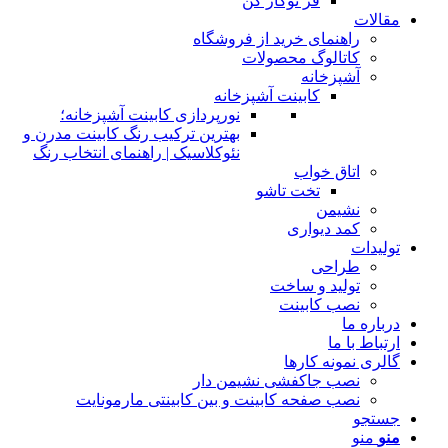
فر توکار کن
مقالات
راهنمای خرید از فروشگاه
کاتالوگ محصولات
آشپزخانه
کابینت آشپزخانه
نورپردازی کابینت آشپزخانه؛
بهترین ترکیب رنگ کابینت مدرن و
نئوکلاسیک | راهنمای انتخاب رنگ
اتاق خواب
تخت تاشو
نشیمن
کمد دیواری
تولیدات
طراحی
تولید و ساخت
نصب کابینت
درباره ما
ارتباط با ما
گالری نمونه کارها
نصب جاکفشی نشیمن دار
نصب صفحه کابینت و بین کابینتی مارمونایت
جستجو
منو
منو