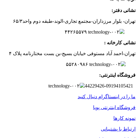
نشانی دفتر:
تهران- بلوار مرزداران-
مجتمع تجاری-الوند-
طبقه دوم
واحد۶
/۳
۵
۲
۶
۵۵۷
۹
۴۴
نشانی کارخانه :
تهران-
احمد آباد مستوفی
خیابان بسیج-
بن بست
مختارنامه
پلاک ۴
۵۵۲۸۰۹۸۶
فروشگاه اینترنتی:
44229426-09194105421
ما را در اینستاگرام دنبال کنید
فروشگاه اینترنتی پویا
نمونه کارها
ارتباط با پشتیبانی