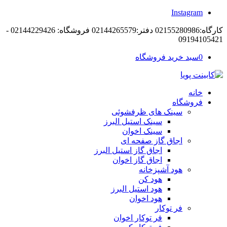
Instagram
کارگاه:02155280986 دفتر:02144265579 فروشگاه: 02144229426 -
09194105421
0
سبد خرید فروشگاه
خانه
فروشگاه
سینک های ظرفشوئی
سینک استیل البرز
سینک اخوان
اجاق گاز صفحه ای
اجاق گاز استیل البرز
اجاق گاز اخوان
هود آشپزخانه
هود کن
هود استیل البرز
هود اخوان
فر توکار
فر توکار اخوان