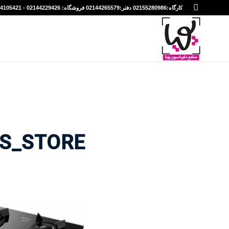
کارگاه:02155280986 دفتر:02144265579 فروشگاه: 02144229426 - 09194105421
RS_STORE