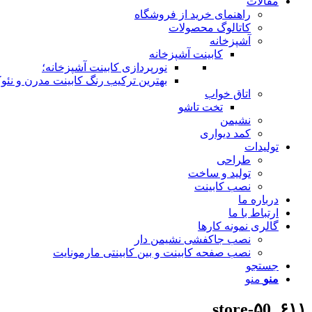
مقالات
راهنمای خرید از فروشگاه
کاتالوگ محصولات
آشپزخانه
کابینت آشپزخانه
نورپردازی کابینت آشپزخانه؛
بهترین ترکیب رنگ کابینت مدرن و نئوک
اتاق خواب
تخت تاشو
نشیمن
کمد دیواری
تولیدات
طراحی
تولید و ساخت
نصب کابینت
درباره ما
ارتباط با ما
گالری نمونه کارها
نصب جاکفشی نشیمن دار
نصب صفحه کابینت و بین کابینتی مارمونایت
جستجو
منو
منو
۶۱۱_۵0-store