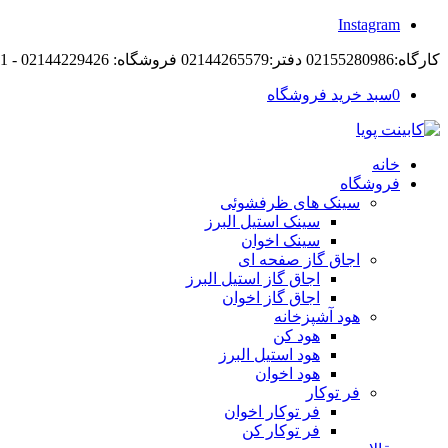
Instagram
کارگاه:02155280986 دفتر:02144265579 فروشگاه: 02144229426 - 09194105421
0
سبد خرید فروشگاه
خانه
فروشگاه
سینک های ظرفشوئی
سینک استیل البرز
سینک اخوان
اجاق گاز صفحه ای
اجاق گاز استیل البرز
اجاق گاز اخوان
هود آشپزخانه
هود کن
هود استیل البرز
هود اخوان
فر توکار
فر توکار اخوان
فر توکار کن