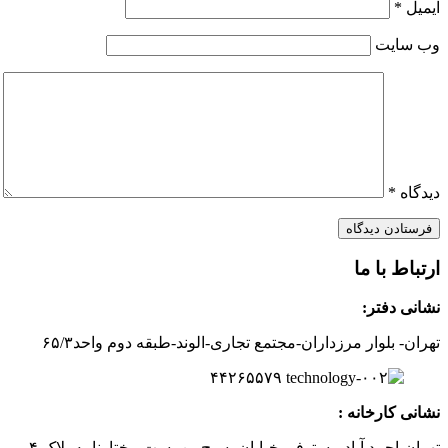
ایمیل
*
وب‌ سایت
دیدگاه
*
ارتباط با ما
نشانی دفتر:
تهران- بلوار مرزداران-
مجتمع تجاری-الوند-
طبقه دوم
واحد۶
/۳
۵
۲
۶
۵۵۷
۹
۴۴
نشانی کارخانه :
تهران-
احمد آباد مستوفی
خیابان بسیج-
بن بست
مختارنامه
پلاک ۴