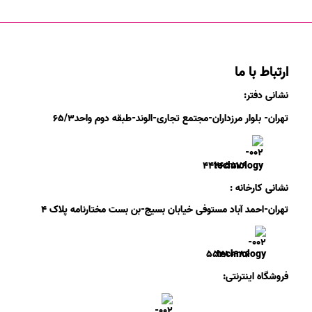
ارتباط با ما
نشانی دفتر:
تهران- بلوار مرزداران-
مجتمع تجاری-الوند-
طبقه دوم
واحد۶
/۳
۵
۲
۶
۵۵۷
۹
۴۴
نشانی کارخانه :
تهران-
احمد آباد مستوفی
خیابان بسیج-
بن بست
مختارنامه
پلاک ۴
۵۵۲۸۰۹۸۶
فروشگاه اینترنتی: