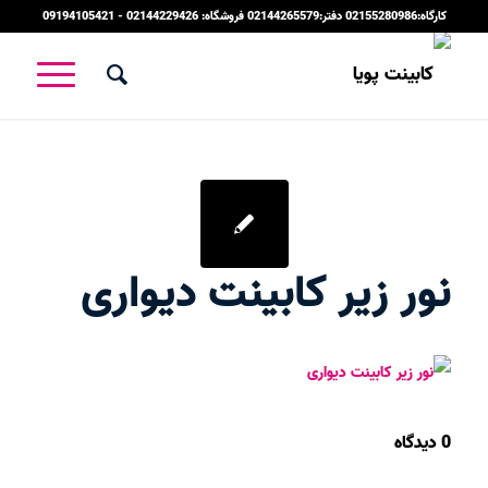
کارگاه:02155280986 دفتر:02144265579 فروشگاه: 02144229426 - 09194105421
نور زیر کابینت دیواری
0 دیدگاه