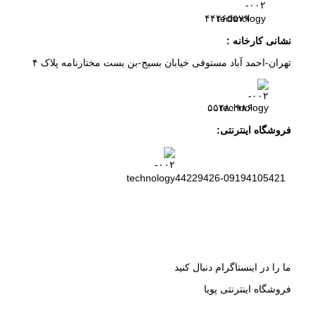
۲
۶
۵۵۷
۹
۴۴
نشانی کارخانه :
تهران-
احمد آباد مستوفی
خیابان بسیج-
بن بست
مختارنامه
پلاک ۴
۵۵۲۸۰۹۸۶
فروشگاه اینترنتی:
44229426-09194105421
ما را در اینستاگرام دنبال کنید
فروشگاه اینترنتی پویا