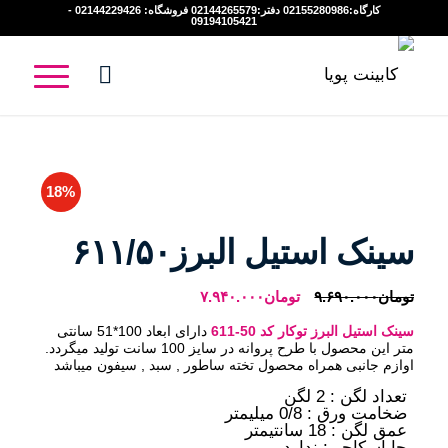
کارگاه:02155280986 دفتر:02144265579 فروشگاه: 02144229426 -
09194105421
18%
سینک استیل البرز۶۱۱/۵۰
قیمت
قیمت
تومان
۹.۶۹۰.۰۰۰
تومان
۷.۹۴۰.۰۰۰
اصلی:
فعلی:
سینک استیل البرز توکار کد 50-611
دارای ابعاد 100*51 سانتی
تومان۹.۶۹۰.۰۰۰
تومان۷.۹۴۰.۰۰۰.
متر این محصول با طرح پروانه در سایز 100 سانت تولید میگردد.
اوازم جانبی همراه محصول تخته ساطور , سبد , سیفون میباشد
بود.
تعداد لگن : 2 لگن
ضخامت ورق : 0/8 میلیمتر
عمق لگن : 18 سانتیمتر
جا اسکاچی: ندارد