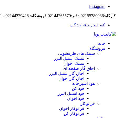
Instagram
کارگاه:02155280986 دفتر:02144265579 فروشگاه: 02144229426 - 09194105421
0
سبد خرید فروشگاه
خانه
فروشگاه
سینک های ظرفشوئی
سینک استیل البرز
سینک اخوان
اجاق گاز صفحه ای
اجاق گاز استیل البرز
اجاق گاز اخوان
هود آشپزخانه
هود کن
هود استیل البرز
هود اخوان
فر توکار
فر توکار اخوان
فر توکار کن