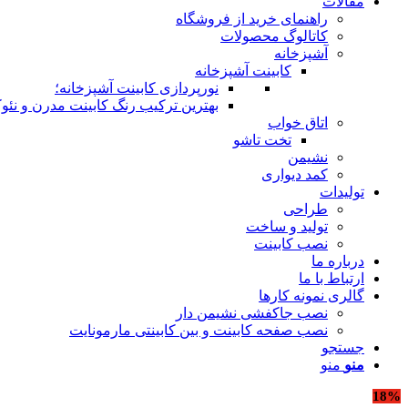
مقالات
راهنمای خرید از فروشگاه
کاتالوگ محصولات
آشپزخانه
کابینت آشپزخانه
نورپردازی کابینت آشپزخانه؛
بهترین ترکیب رنگ کابینت مدرن و نئوک
اتاق خواب
تخت تاشو
نشیمن
کمد دیواری
تولیدات
طراحی
تولید و ساخت
نصب کابینت
درباره ما
ارتباط با ما
گالری نمونه کارها
نصب جاکفشی نشیمن دار
نصب صفحه کابینت و بین کابینتی مارمونایت
جستجو
منو
منو
18%