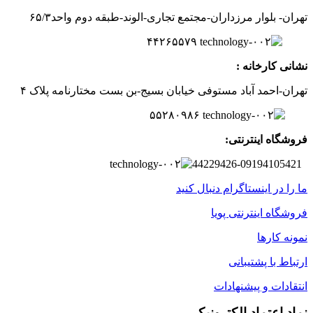
تهران- بلوار مرزداران-
مجتمع تجاری-الوند-
طبقه دوم
واحد۶
/۳
۵
۲
۶
۵۵۷
۹
۴۴
نشانی کارخانه :
تهران-
احمد آباد مستوفی
خیابان بسیج-
بن بست
مختارنامه
پلاک ۴
۵۵۲۸۰۹۸۶
فروشگاه اینترنتی:
44229426-09194105421
ما را در اینستاگرام دنبال کنید
فروشگاه اینترنتی پویا
نمونه کارها
ارتباط با پشتیبانی
انتقادات و پیشنهادات
نماد اعتماد الکترونیکی