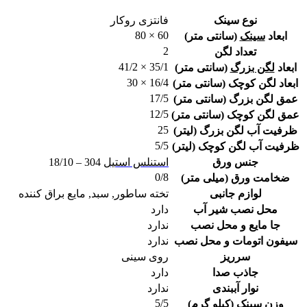
نوع سینک
فانتزی روکار
60 × 80
ابعاد
سینک
(سانتی متر)
2
تعداد لگن
35/1 × 41/2
ابعاد
لگن بزرگ
(سانتی متر)
16/4 × 30
ابعاد لگن کوچک (سانتی متر)
17/5
عمق لگن بزرگ (سانتی متر)
12/5
عمق لگن کوچک (سانتی متر)
25
ظرفیت آب لگن بزرگ (لیتر)
5/5
ظرفیت آب لگن کوچک (لیتر)
جنس ورق
استنلس استیل
304 – 18/10
0/8
ضخامت ورق (میلی متر)
لوازم جانبی
تخته ساطور, سبد, مایع براق کننده
محل نصب شیر آب
دارد
جا مایع و محل نصب
ندارد
سیفون اتومات و محل نصب
ندارد
سرریز
روی سینی
جاذب صدا
دارد
نوار آببندی
ندارد
5/5
وزن سینک (کیلو گرم)