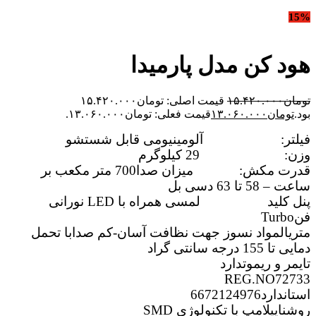
15%
هود کن مدل پارمیدا
تومان
۱۵.۴۲۰.۰۰۰
قیمت اصلی: تومان۱۵.۴۲۰.۰۰۰
بود.
تومان
۱۳.۰۶۰.۰۰۰
قیمت فعلی: تومان۱۳.۰۶۰.۰۰۰.
فیلتر: آلومینیومی قابل شستشو
وزن: 29 کیلوگرم
قدرت مکش: میزان صدا700 متر مکعب بر
ساعت – 58 تا 63 دسی بل
پنل کلید لمسی همراه با LED نورانی
فنTurbo
متریالمواد نسوز جهت نظافت آسان-کم صدابا تحمل
دمایی تا 155 درجه سانتی گراد
تایمر و ریموتدارد
REG.NO72733
استاندارد6672124976
روشناییلامپ با تکنولوژی SMD