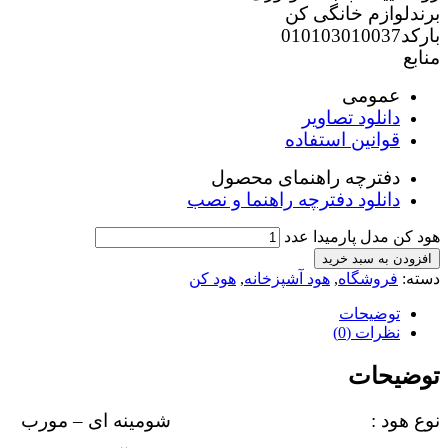
برندلوازم خانگی کن
بارکد010103010037
منابع
عمومی
دانلود تصاویر
قوانین استفاده
دفترچه راهنمای محصول
دانلود دفترچه راهنما و نصب
هود کن مدل پارمیدا عدد
افزودن به سبد خرید
دسته:
فروشگاه
,
هود آشپزخانه
,
هود کن
توضیحات
نظرات (0)
توضیحات
نوع هود : شومینه ای – مورب