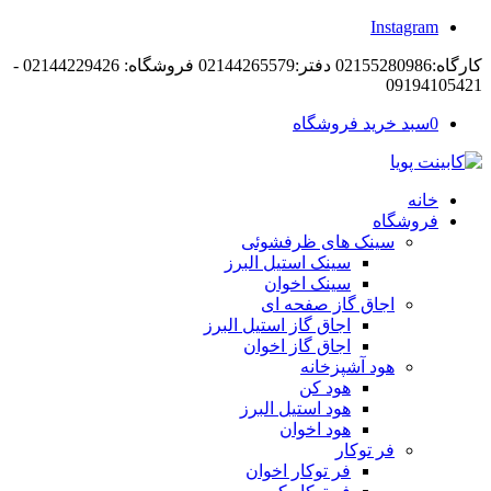
Instagram
کارگاه:02155280986 دفتر:02144265579 فروشگاه: 02144229426 -
09194105421
0
سبد خرید فروشگاه
خانه
فروشگاه
سینک های ظرفشوئی
سینک استیل البرز
سینک اخوان
اجاق گاز صفحه ای
اجاق گاز استیل البرز
اجاق گاز اخوان
هود آشپزخانه
هود کن
هود استیل البرز
هود اخوان
فر توکار
فر توکار اخوان