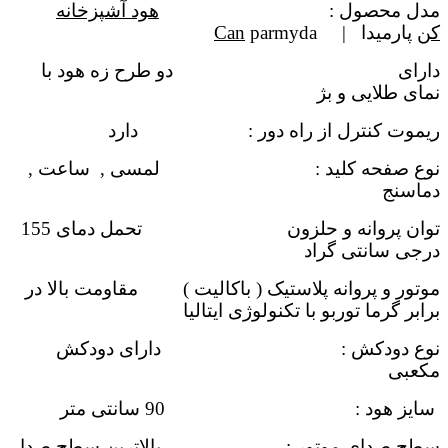
مدل محصول :
هود آشپزخانه
کن
پارمیدا |
parmyda
Can
دارای دو طرح زه هود با
نمای طلایی و بژ
ریموت کنترل از راه دور : دارد
نوع صفحه کلید : لمسی , ساعت ,
دماسنج
توان پروانه و حلزون تحمل دمای 155
درجی سانتی گراد
موتور و پروانه پلاستیک ( باکالیت )
مقاومت بالا در
برابر گرما
توربو با تکنولوژی ایتالیا
نوع دودکش : دارای دودکش
مکعبی
سایز هود : 90 سانتی متر
سطح صدای موتور : بالاترین سطح صدا