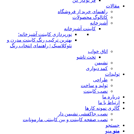
فر توکار کن
مقالات
راهنمای خرید از فروشگاه
کاتالوگ محصولات
آشپزخانه
کابینت آشپزخانه
نورپردازی کابینت آشپزخانه؛
بهترین ترکیب رنگ کابینت مدرن و
نئوکلاسیک | راهنمای انتخاب رنگ
اتاق خواب
تخت تاشو
نشیمن
کمد دیواری
تولیدات
طراحی
تولید و ساخت
نصب کابینت
درباره ما
ارتباط با ما
گالری نمونه کارها
نصب جاکفشی نشیمن دار
نصب صفحه کابینت و بین کابینتی مارمونایت
جستجو
منو
منو