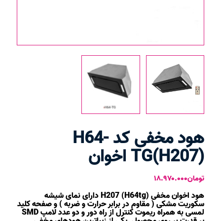
هود مخفی کد H64-
TG(H207) اخوان
تومان
۱۸.۹۷۰.۰۰۰
هود اخوان مخفی H207 (H64tg) دارای نمای شیشه
سکوریت مشکی ( مقاوم در برابر حرارت و ضربه ) و صفحه کلید
لمسی به همراه ریموت کنترل از راه دور و دو عدد لامپ SMD