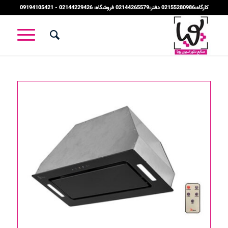
کارگاه:02155280986 دفتر:02144265579 فروشگاه: 02144229426 - 09194105421