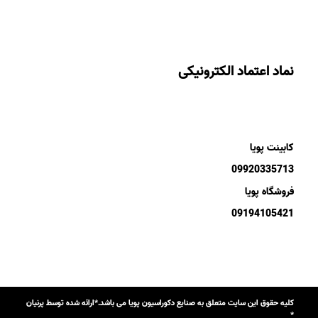
نماد اعتماد الکترونیکی
کابینت پویا
09920335713
فروشگاه پویا
09194105421
کلیه حقوق این سایت متعلق به صنایع دکوراسیون پویا می باشد.*ارائه شده توسط پرنیان
*