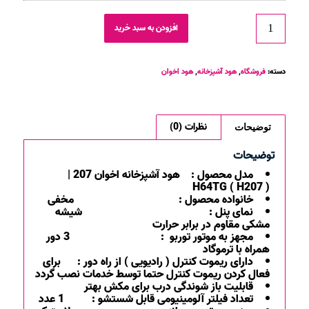
افزودن به سبد خرید
دسته:
فروشگاه
,
هود آشپزخانه
,
هود اخوان
نظرات (0)
توضیحات
توضیحات
مدل محصول :
هود آشپزخانه اخوان
207 |
H64TG ( H207 )
خانواده محصول : مخفی
نمای پنل : شیشه
مشکی مقاوم در برابر حرارت
مجهز به موتور توربو : 3 دور
همراه با ترموگاد
دارای ریموت کنترل ( رادیویی ) از راه دور : برای
فعال کردن ریموت کنترل حتما توسط خدمات نصب گردد
قابلیت باز شوندگی درب برای مکش بهتر
تعداد فیلتر آلومینیومی قابل شستشو : 1 عدد