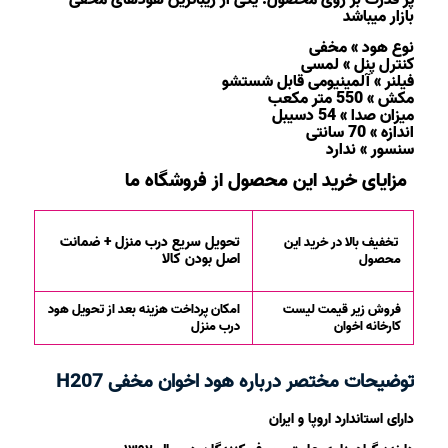
پر قدرت بر روی محصول. یکی از زیباترین هودهای مخفی
بازار میباشد
نوع هود » مخفی
کنترل پنل » لمسی
فیلنر » آلمینیومی قابل شستشو
مکش » 550 متر مکعب
میزان صدا » 54 دسیبل
اندازه » 70 سانتی
سنسور » ندارد
مزایای خرید این محصول از فروشگاه ما
تحویل سریع درب منزل + ضمانت
تخفیف بالا در خرید این
اصل بودن کالا
محصول
فروش زیر قیمت لیست
امکان پرداخت هزینه بعد از تحویل هود
کارخانه اخوان
درب منزل
توضیحات مختصر درباره هود اخوان مخفی H207
دارای استاندارد اروپا و ایران