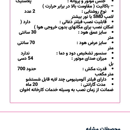
جنس موتور و پروانه : پلاستیک
– باکالیت ( مقاومت بالا در برابر حرارت )
نوع روشنایی : 2 عدد
لامپ SMD با نور بیشتر
قابلیت نصب فیلتر ذغالی : دارد (
امکان نصب برای مکانهای بدون خروجی هوا )
سایز عمق هود : 30 سانتی
متر
سایز عرض هود : 70 سانتی
متر
سنسور تشخیص دود و دما : ندارد
میزان صدای موتور : 54 دسی
بل
قدرت مکش : حدود 700
متر مکعب
دارای فیلتر آلومینیومی چند لایه قابل شستشو
مدت گارانتی : 20 ماه
ضمانت از زمان نصب به وسیله خدمات کارخانه اخوان
محصولات مشابه