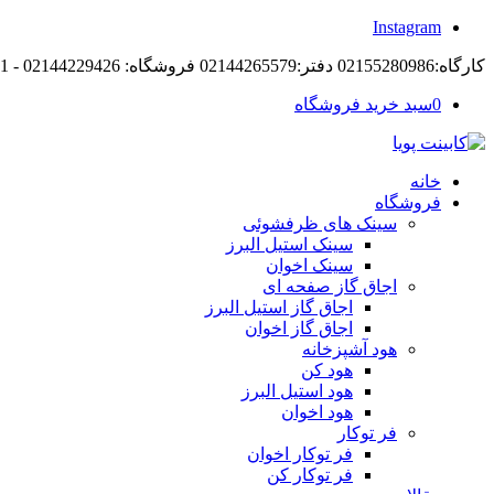
Instagram
کارگاه:02155280986 دفتر:02144265579 فروشگاه: 02144229426 - 09194105421
0
سبد خرید فروشگاه
خانه
فروشگاه
سینک های ظرفشوئی
سینک استیل البرز
سینک اخوان
اجاق گاز صفحه ای
اجاق گاز استیل البرز
اجاق گاز اخوان
هود آشپزخانه
هود کن
هود استیل البرز
هود اخوان
فر توکار
فر توکار اخوان
فر توکار کن