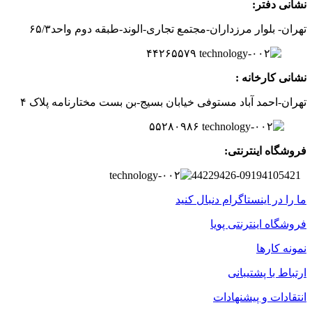
نشانی دفتر:
تهران- بلوار مرزداران-
مجتمع تجاری-الوند-
طبقه دوم
واحد۶
/۳
۵
۲
۶
۵۵۷
۹
۴۴
نشانی کارخانه :
تهران-
احمد آباد مستوفی
خیابان بسیج-
بن بست
مختارنامه
پلاک ۴
۵۵۲۸۰۹۸۶
فروشگاه اینترنتی:
44229426-09194105421
ما را در اینستاگرام دنبال کنید
فروشگاه اینترنتی پویا
نمونه کارها
ارتباط با پشتیبانی
انتقادات و پیشنهادات