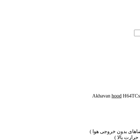
hood
H64TCs
ای بدون خروجی هوا )
رت بالا )