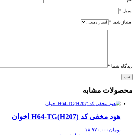
ایمیل
*
امتیاز شما
*
دیدگاه شما
*
محصولات مشابه
هود مخفی کد H64-TG(H207) اخوان
تومان
۱۸.۹۷۰.۰۰۰