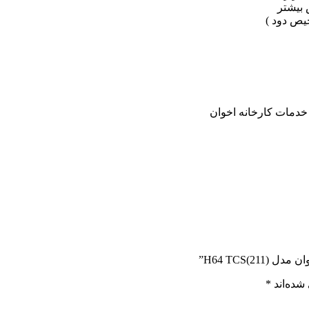
یص دود )
H64 TCS)”
شده‌اند
*