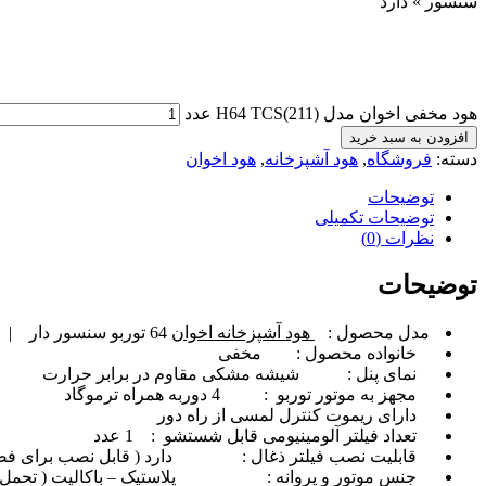
سنسور » دارد
هود مخفی اخوان مدل H64 TCS(211) عدد
افزودن به سبد خرید
دسته:
فروشگاه
,
هود آشپزخانه
,
هود اخوان
توضیحات
توضیحات تکمیلی
نظرات (0)
توضیحات
مدل محصول :
هود آشپزخانه اخوان
64 توربو سنسور دار | Akhavan
خانواده محصول : مخفی
نمای پنل : شیشه مشکی مقاوم در برابر حرارت
مجهز به موتور توربو : 4 دوربه همراه ترموگاد
دارای ریموت کنترل لمسی از راه دور
تعداد فیلتر آلومینیومی قابل شستشو : 1 عدد
قابلیت نصب فیلتر ذغال : دارد ( قابل نصب برای فضاه
جنس موتور و پروانه : پلاستیک – باکالیت ( تحمل حرا