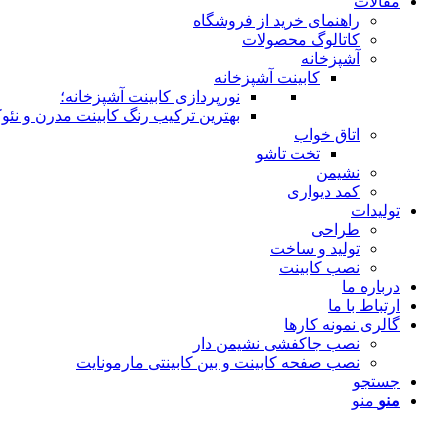
مقالات
راهنمای خرید از فروشگاه
کاتالوگ محصولات
آشپزخانه
کابینت آشپزخانه
نورپردازی کابینت آشپزخانه؛
بهترین ترکیب رنگ کابینت مدرن و نئوک
اتاق خواب
تخت تاشو
نشیمن
کمد دیواری
تولیدات
طراحی
تولید و ساخت
نصب کابینت
درباره ما
ارتباط با ما
گالری نمونه کارها
نصب جاکفشی نشیمن دار
نصب صفحه کابینت و بین کابینتی مارمونایت
جستجو
منو
منو