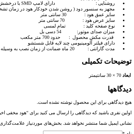
روشنایی : دارای لامپ SMD با درخشش بیشتر
مجهز به سنسور دود ( روشن شدن خودکار هود در زمان تشخ
سایز عمق هود : 30 سانتی متر
سایز عرض هود : 70 سانتی متر
نوع صفحه کلید : تمام لمسی
میزان صدای موتور: 54 دسی بل
قدرت مکش محصول : حدود 700 متر مکعب
دارای فیلتر آلومینیومی چند لایه قابل شستشو
مدت گارانتی : 20 ماه ضمانت از زمان نصب به وسیله خدمات کارخانه اخوان
توضیحات تکمیلی
ابعاد
70 × 30 سانتیمتر
دیدگاهها
هیچ دیدگاهی برای این محصول نوشته نشده است.
اولین نفری باشید که دیدگاهی را ارسال می کنید برای “هود مخفی اخوان مدل (211
نشانی ایمیل شما منتشر نخواهد شد.
بخش‌های موردنیاز علامت‌گذاری 
نام
*