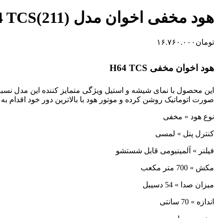
هود مخفی اخوان مدل H64 TCS(211)
تومان
۱۶.۷۶۰.۰۰۰
هود اخوان مخفی H64 TCS
این محصول با نمای شیشه و استیل ویژگی متمایز کننده این مدل نس
صورت اتوماتیک روشن کرده و موتور هود با بالاترین دور خود اقدام به
نوع هود » مخفی
کنترل پنل » لمسی
فیلنر » آلمینیومی قابل شستشو
مکش » 700 متر مکعب
میزان صدا » 54 دسیبل
اندازه » 70 سانتی