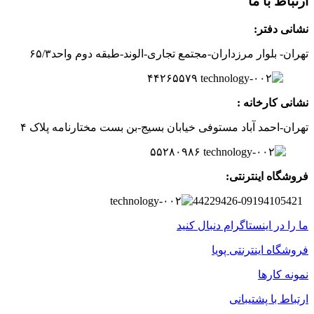
ارتباط با ما
نشانی دفتر:
تهران- بلوار مرزداران-
مجتمع تجاری-الوند-
طبقه دوم
واحد۶
/۳
۵
۲
۶
۵۵۷
۹
۴۴
نشانی کارخانه :
تهران-
احمد آباد مستوفی
خیابان بسیج-
بن بست
مختارنامه
پلاک ۴
۵۵۲۸۰۹۸۶
فروشگاه اینترنتی:
44229426-09194105421
ما را در اینستاگرام دنبال کنید
فروشگاه اینترنتی پویا
نمونه کارها
ارتباط با پشتیبانی