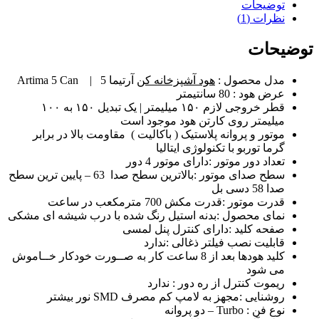
5
توضیحات
مخفی
نظرات (1)
عدد
توضیحات
مدل محصول :
هود آشپزخانه کن
آرتیما 5 |
Artima 5 Can
عرض هود : 80 سانتیمتر
قطر خروجی لازم ۱۵۰ میلیمتر | یک تبدیل ۱۵۰ به ۱۰۰
میلیمتر روی کارتن هود موجود است
موتور و پروانه پلاستیک ( باکالیت )
مقاومت بالا در برابر
گرما
توربو با تکنولوژی ایتالیا
تعداد دور موتور :دارای موتور 4 دور
سطح صدای موتور :بالاترین سطح صدا 63 – پایین ترین سطح
صدا 58 دسی بل
قدرت موتور :قدرت مکش 700 مترمکعب در ساعت
نمای محصول :بدنه استیل رنگ شده با درب شیشه ای مشکی
صفحه کلید :دارای کنترل پنل لمسی
قابلیت نصب فیلتر ذغالی :ندارد
کلید هودها بعد از 8 ساعت کار به صــورت خودکار خــاموش
می شود
ریموت کنترل از ره دور : ندارد
روشنایی :مجهز به لامپ کم مصرف SMD نور بیشتر
نوع فن : Turbo – دو پروانه