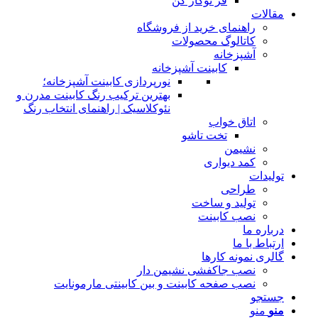
فر توکار کن
مقالات
راهنمای خرید از فروشگاه
کاتالوگ محصولات
آشپزخانه
کابینت آشپزخانه
نورپردازی کابینت آشپزخانه؛
بهترین ترکیب رنگ کابینت مدرن و
نئوکلاسیک | راهنمای انتخاب رنگ
اتاق خواب
تخت تاشو
نشیمن
کمد دیواری
تولیدات
طراحی
تولید و ساخت
نصب کابینت
درباره ما
ارتباط با ما
گالری نمونه کارها
نصب جاکفشی نشیمن دار
نصب صفحه کابینت و بین کابینتی مارمونایت
جستجو
منو
منو