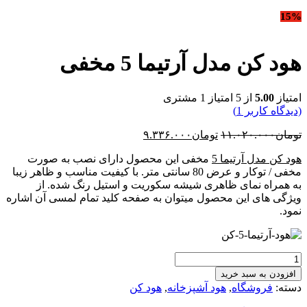
15%
هود کن مدل آرتیما 5 مخفی
امتیاز
5.00
از 5 امتیاز
1
مشتری
(دیدگاه کاربر
1
)
قیمت
قیمت
تومان
۱۱.۰۲۰.۰۰۰
تومان
۹.۳۳۶.۰۰۰
اصلی:
فعلی:
هود کن مدل آرتیما 5
مخفی این محصول دارای نصب به صورت
تومان۱۱.۰۲۰.۰۰۰
تومان۹.۳۳۶.۰۰۰.
مخفی / توکار و عرض 80 سانتی متر. با کیفیت مناسب و ظاهر زیبا
بود.
به همراه نمای ظاهری شیشه سکوریت و استیل رنگ شده. از
ویژگی های این محصول میتوان به صفحه کلید تمام لمسی آن اشاره
نمود.
هود
کن
افزودن به سبد خرید
مدل
دسته:
فروشگاه
,
هود آشپزخانه
,
هود کن
آرتیما