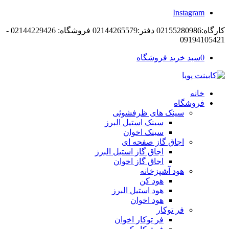
Instagram
کارگاه:02155280986 دفتر:02144265579 فروشگاه: 02144229426 -
09194105421
0
سبد خرید فروشگاه
خانه
فروشگاه
سینک های ظرفشوئی
سینک استیل البرز
سینک اخوان
اجاق گاز صفحه ای
اجاق گاز استیل البرز
اجاق گاز اخوان
هود آشپزخانه
هود کن
هود استیل البرز
هود اخوان
فر توکار
فر توکار اخوان