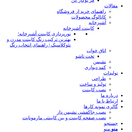
فر توکار کن
مقالات
راهنمای خرید از فروشگاه
کاتالوگ محصولات
آشپزخانه
کابینت آشپزخانه
نورپردازی کابینت آشپزخانه؛
بهترین ترکیب رنگ کابینت مدرن و
نئوکلاسیک | راهنمای انتخاب رنگ
اتاق خواب
تخت تاشو
نشیمن
کمد دیواری
تولیدات
طراحی
تولید و ساخت
نصب کابینت
درباره ما
ارتباط با ما
گالری نمونه کارها
نصب جاکفشی نشیمن دار
نصب صفحه کابینت و بین کابینتی مارمونایت
جستجو
منو
منو