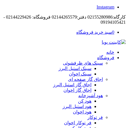
Instagram
کارگاه:02155280986 دفتر:02144265579 فروشگاه: 02144229426 -
09194105421
0
سبد خرید فروشگاه
خانه
فروشگاه
سینک های ظرفشوئی
سینک استیل البرز
سینک اخوان
اجاق گاز صفحه ای
اجاق گاز استیل البرز
اجاق گاز اخوان
هود آشپزخانه
هود کن
هود استیل البرز
هود اخوان
فر توکار
فر توکار اخوان