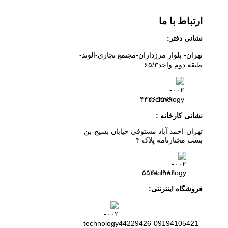
ارتباط با ما
نشانی دفتر:
تهران- بلوار مرزداران-
مجتمع تجاری-الوند-
طبقه دوم
واحد۶
/۳
۵
۲
۶
۵۵۷
۹
۴۴
نشانی کارخانه :
تهران-
احمد آباد مستوفی
خیابان بسیج-
بن
بست
مختارنامه
پلاک ۴
۵۵۲۸۰۹۸۶
فروشگاه اینترنتی:
44229426-09194105421