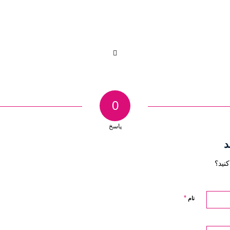
0
پاسخ
د
نید؟
*
نام