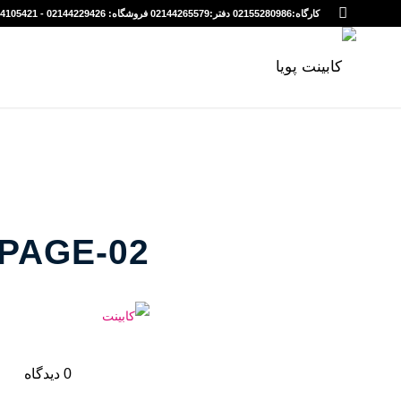
کارگاه:02155280986 دفتر:02144265579 فروشگاه: 02144229426 - 09194105421
-PAGE-02
0 دیدگاه