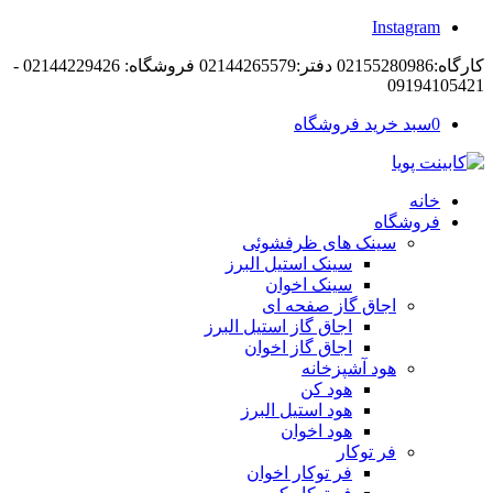
Instagram
کارگاه:02155280986 دفتر:02144265579 فروشگاه: 02144229426 -
09194105421
0
سبد خرید فروشگاه
خانه
فروشگاه
سینک های ظرفشوئی
سینک استیل البرز
سینک اخوان
اجاق گاز صفحه ای
اجاق گاز استیل البرز
اجاق گاز اخوان
هود آشپزخانه
هود کن
هود استیل البرز
هود اخوان
فر توکار
فر توکار اخوان