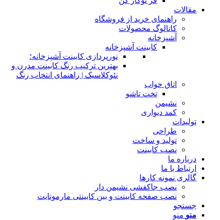
فر توکار کن
مقالات
راهنمای خرید از فروشگاه
کاتالوگ محصولات
آشپزخانه
کابینت آشپزخانه
نورپردازی کابینت آشپزخانه؛
بهترین ترکیب رنگ کابینت مدرن و
نئوکلاسیک | راهنمای انتخاب رنگ
اتاق خواب
تخت تاشو
نشیمن
کمد دیواری
تولیدات
طراحی
تولید و ساخت
نصب کابینت
درباره ما
ارتباط با ما
گالری نمونه کارها
نصب جاکفشی نشیمن دار
نصب صفحه کابینت و بین کابینتی مارمونایت
جستجو
منو
منو