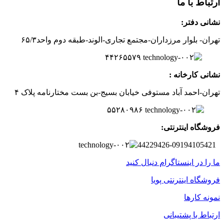
ارتباط با ما
نشانی دفتر:
تهران- بلوار مرزداران-
مجتمع تجاری-الوند-
طبقه دوم
واحد۶
/۳
۵
۲
۶
۵۵۷
۹
۴۴
نشانی کارخانه :
تهران-
احمد آباد مستوفی
خیابان بسیج-
بن بست
مختارنامه
پلاک ۴
۵۵۲۸۰۹۸۶
فروشگاه اینترنتی:
44229426-09194105421
ما را در اینستاگرام دنبال کنید
فروشگاه اینترنتی پویا
نمونه کارها
ارتباط با پشتیبانی