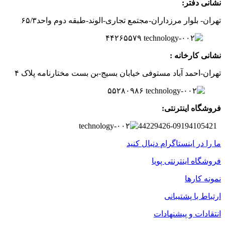
نشانی دفتر:
تهران- بلوار مرزداران-
مجتمع تجاری-الوند-
طبقه دوم
واحد۶
/۳
۵
۲
۶
۵۵۷
۹
۴۴
نشانی کارخانه :
تهران-
احمد آباد مستوفی
خیابان بسیج-
بن بست
مختارنامه
پلاک ۴
۵۵۲۸۰۹۸۶
فروشگاه اینترنتی:
44229426-09194105421
ما را در اینستاگرام دنبال کنید
فروشگاه اینترنتی پویا
نمونه کارها
ارتباط با پشتیبانی
انتقادات و پیشنهادات