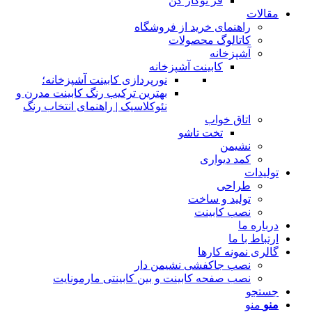
فر توکار کن
مقالات
راهنمای خرید از فروشگاه
کاتالوگ محصولات
آشپزخانه
کابینت آشپزخانه
نورپردازی کابینت آشپزخانه؛
بهترین ترکیب رنگ کابینت مدرن و
نئوکلاسیک | راهنمای انتخاب رنگ
اتاق خواب
تخت تاشو
نشیمن
کمد دیواری
تولیدات
طراحی
تولید و ساخت
نصب کابینت
درباره ما
ارتباط با ما
گالری نمونه کارها
نصب جاکفشی نشیمن دار
نصب صفحه کابینت و بین کابینتی مارمونایت
جستجو
منو
منو