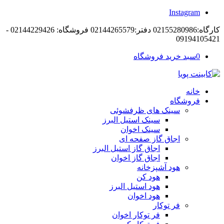
Instagram
کارگاه:02155280986 دفتر:02144265579 فروشگاه: 02144229426 -
09194105421
0
سبد خرید فروشگاه
خانه
فروشگاه
سینک های ظرفشوئی
سینک استیل البرز
سینک اخوان
اجاق گاز صفحه ای
اجاق گاز استیل البرز
اجاق گاز اخوان
هود آشپزخانه
هود کن
هود استیل البرز
هود اخوان
فر توکار
فر توکار اخوان