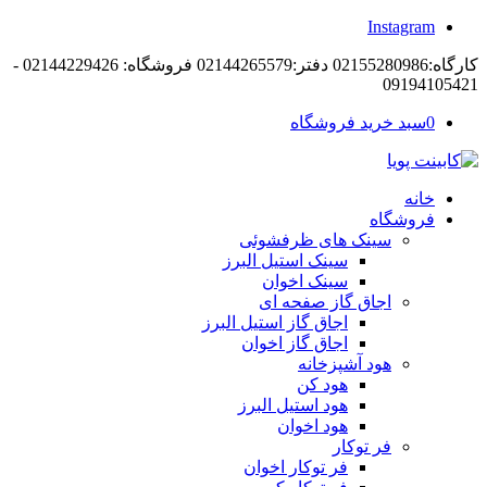
Instagram
کارگاه:02155280986 دفتر:02144265579 فروشگاه: 02144229426 -
09194105421
0
سبد خرید فروشگاه
خانه
فروشگاه
سینک های ظرفشوئی
سینک استیل البرز
سینک اخوان
اجاق گاز صفحه ای
اجاق گاز استیل البرز
اجاق گاز اخوان
هود آشپزخانه
هود کن
هود استیل البرز
هود اخوان
فر توکار
فر توکار اخوان