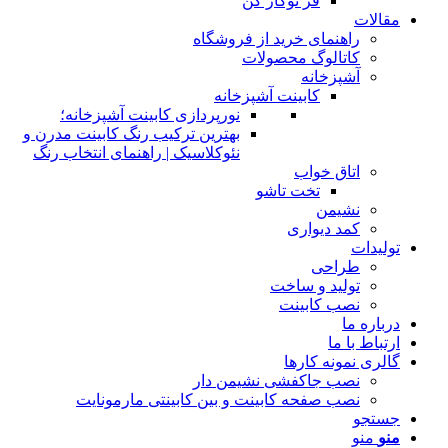
فر توکار کن
مقالات
راهنمای خرید از فروشگاه
کاتالوگ محصولات
آشپزخانه
کابینت آشپزخانه
نورپردازی کابینت آشپزخانه؛
بهترین ترکیب رنگ کابینت مدرن و
نئوکلاسیک | راهنمای انتخاب رنگ
اتاق خواب
تخت تاشو
نشیمن
کمد دیواری
تولیدات
طراحی
تولید و ساخت
نصب کابینت
درباره ما
ارتباط با ما
گالری نمونه کارها
نصب جاکفشی نشیمن دار
نصب صفحه کابینت و بین کابینتی مارمونایت
جستجو
منو
منو