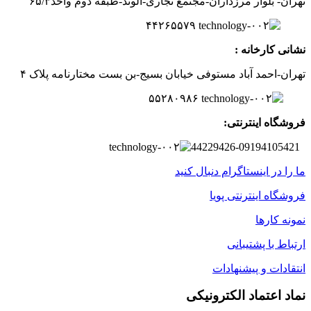
تهران- بلوار مرزداران-
مجتمع تجاری-الوند-
طبقه دوم
واحد۶
/۳
۵
۲
۶
۵۵۷
۹
۴۴
نشانی کارخانه :
تهران-
احمد آباد مستوفی
خیابان بسیج-
بن بست
مختارنامه
پلاک ۴
۵۵۲۸۰۹۸۶
فروشگاه اینترنتی:
44229426-09194105421
ما را در اینستاگرام دنبال کنید
فروشگاه اینترنتی پویا
نمونه کارها
ارتباط با پشتیبانی
انتقادات و پیشنهادات
نماد اعتماد الکترونیکی