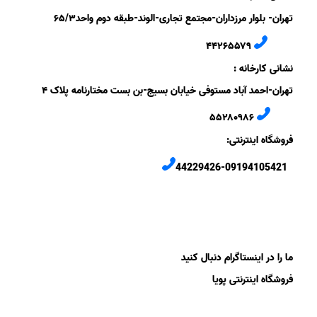
تهران- بلوار مرزداران-
مجتمع تجاری-الوند-
طبقه دوم
واحد۶
/۳
۵
۲
۶
۵۵۷
۹
۴۴
نشانی کارخانه :
تهران-
احمد آباد مستوفی
خیابان بسیج-
بن بست
مختارنامه
پلاک ۴
۵۵۲۸۰۹۸۶
فروشگاه اینترنتی:
44229426-09194105421
ما را در اینستاگرام دنبال کنید
فروشگاه اینترنتی پویا