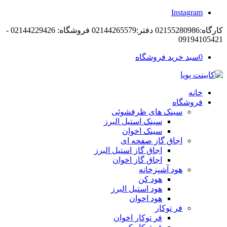
Instagram
کارگاه:02155280986 دفتر:02144265579 فروشگاه: 02144229426 -
09194105421
0
سبد خرید فروشگاه
خانه
فروشگاه
سینک های ظرفشوئی
سینک استیل البرز
سینک اخوان
اجاق گاز صفحه ای
اجاق گاز استیل البرز
اجاق گاز اخوان
هود آشپزخانه
هود کن
هود استیل البرز
هود اخوان
فر توکار
فر توکار اخوان