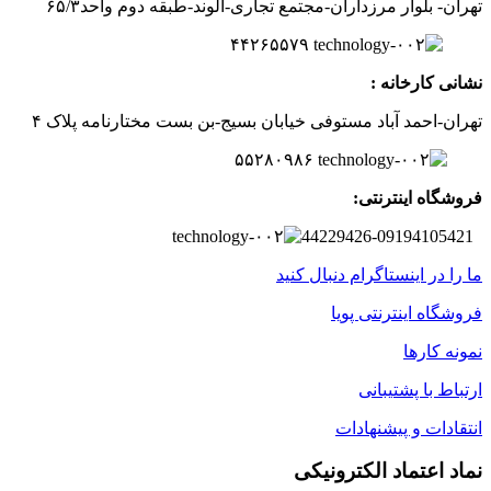
تهران- بلوار مرزداران-
مجتمع تجاری-الوند-
طبقه دوم
واحد۶
/۳
۵
۲
۶
۵۵۷
۹
۴۴
نشانی کارخانه :
تهران-
احمد آباد مستوفی
خیابان بسیج-
بن بست
مختارنامه
پلاک ۴
۵۵۲۸۰۹۸۶
فروشگاه اینترنتی:
44229426-09194105421
ما را در اینستاگرام دنبال کنید
فروشگاه اینترنتی پویا
نمونه کارها
ارتباط با پشتیبانی
انتقادات و پیشنهادات
نماد اعتماد الکترونیکی