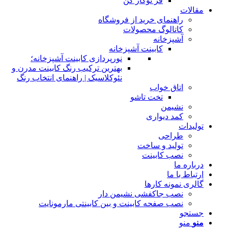
فر توکار کن
مقالات
راهنمای خرید از فروشگاه
کاتالوگ محصولات
آشپزخانه
کابینت آشپزخانه
نورپردازی کابینت آشپزخانه؛
بهترین ترکیب رنگ کابینت مدرن و
نئوکلاسیک | راهنمای انتخاب رنگ
اتاق خواب
تخت تاشو
نشیمن
کمد دیواری
تولیدات
طراحی
تولید و ساخت
نصب کابینت
درباره ما
ارتباط با ما
گالری نمونه کارها
نصب جاکفشی نشیمن دار
نصب صفحه کابینت و بین کابینتی مارمونایت
جستجو
منو
منو