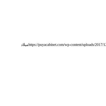
https://puyacabinet.com/wp-content/uploads/2017/1
میلاد