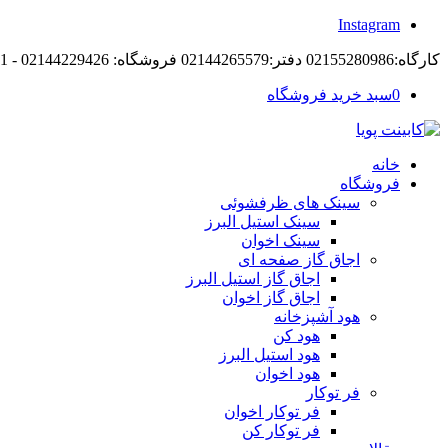
Instagram
کارگاه:02155280986 دفتر:02144265579 فروشگاه: 02144229426 - 09194105421
0
سبد خرید فروشگاه
خانه
فروشگاه
سینک های ظرفشوئی
سینک استیل البرز
سینک اخوان
اجاق گاز صفحه ای
اجاق گاز استیل البرز
اجاق گاز اخوان
هود آشپزخانه
هود کن
هود استیل البرز
هود اخوان
فر توکار
فر توکار اخوان
فر توکار کن