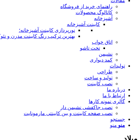
مقالات
راهنمای خرید از فروشگاه
کاتالوگ محصولات
آشپزخانه
کابینت آشپزخانه
نورپردازی کابینت آشپزخانه؛
بهترین ترکیب رنگ کابینت مدرن و نئوک
اتاق خواب
تخت تاشو
نشیمن
کمد دیواری
تولیدات
طراحی
تولید و ساخت
نصب کابینت
درباره ما
ارتباط با ما
گالری نمونه کارها
نصب جاکفشی نشیمن دار
نصب صفحه کابینت و بین کابینتی مارمونایت
جستجو
منو
منو
میلاد