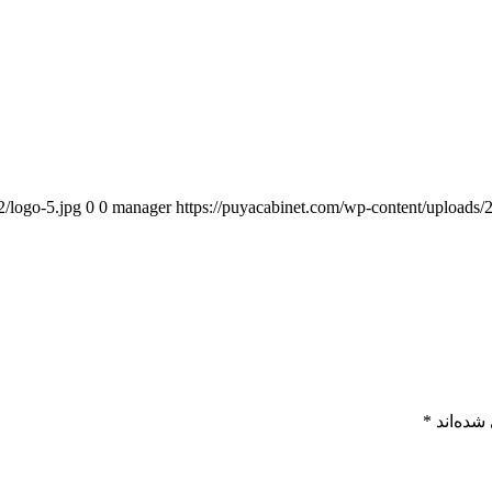
2/logo-5.jpg
0
0
manager
https://puyacabinet.com/wp-content/uploads/
شده‌اند
*