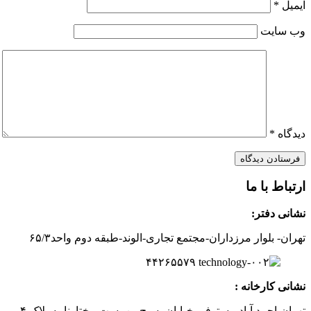
ایمیل
*
وب‌ سایت
دیدگاه
*
ارتباط با ما
نشانی دفتر:
تهران- بلوار مرزداران-
مجتمع تجاری-الوند-
طبقه دوم
واحد۶
/۳
۵
۲
۶
۵۵۷
۹
۴۴
نشانی کارخانه :
تهران-
احمد آباد مستوفی
خیابان بسیج-
بن بست
مختارنامه
پلاک ۴