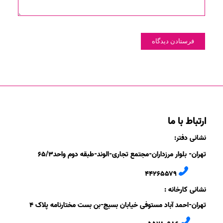
ارتباط با ما
نشانی دفتر:
تهران- بلوار مرزداران-
مجتمع تجاری-الوند-
طبقه دوم
واحد۶
/۳
۵
۲
۶
۵۵۷
۹
۴۴
نشانی کارخانه :
تهران-
احمد آباد مستوفی
خیابان بسیج-
بن بست
مختارنامه
پلاک ۴