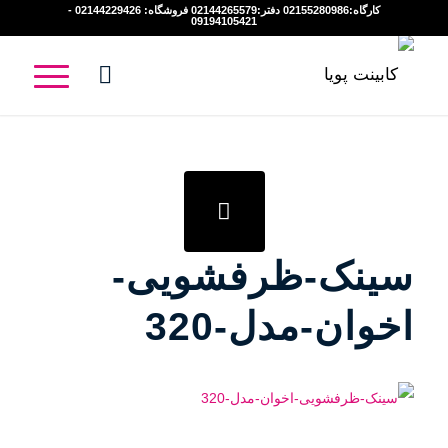
کارگاه:02155280986 دفتر:02144265579 فروشگاه: 02144229426 -
09194105421
سینک-ظرفشویی-
اخوان-مدل-320