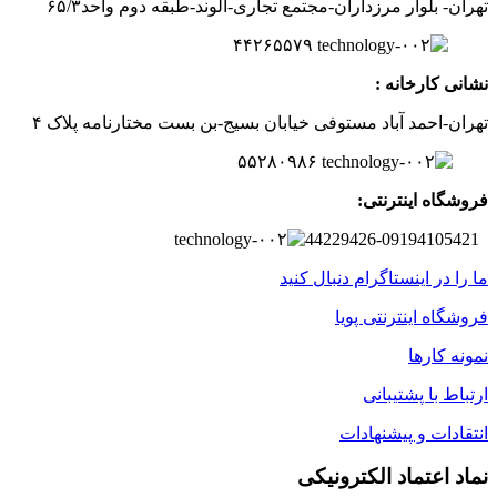
تهران- بلوار مرزداران-
مجتمع تجاری-الوند-
طبقه دوم
واحد۶
/۳
۵
۲
۶
۵۵۷
۹
۴۴
نشانی کارخانه :
تهران-
احمد آباد مستوفی
خیابان بسیج-
بن بست
مختارنامه
پلاک ۴
۵۵۲۸۰۹۸۶
فروشگاه اینترنتی:
44229426-09194105421
ما را در اینستاگرام دنبال کنید
فروشگاه اینترنتی پویا
نمونه کارها
ارتباط با پشتیبانی
انتقادات و پیشنهادات
نماد اعتماد الکترونیکی