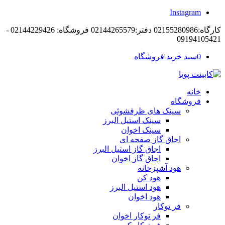
Instagram
کارگاه:02155280986 دفتر:02144265579 فروشگاه: 02144229426 -
09194105421
0
سبد خرید فروشگاه
خانه
فروشگاه
سینک های ظرفشوئی
سینک استیل البرز
سینک اخوان
اجاق گاز صفحه ای
اجاق گاز استیل البرز
اجاق گاز اخوان
هود آشپزخانه
هود کن
هود استیل البرز
هود اخوان
فر توکار
فر توکار اخوان