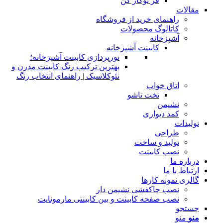
فر توکار کن
مقالات
راهنمای خرید از فروشگاه
کاتالوگ محصولات
آشپزخانه
کابینت آشپزخانه
نورپردازی کابینت آشپزخانه؛
بهترین ترکیب رنگ کابینت مدرن و
نئوکلاسیک | راهنمای انتخاب رنگ
اتاق خواب
تخت تاشو
نشیمن
کمد دیواری
تولیدات
طراحی
تولید و ساخت
نصب کابینت
درباره ما
ارتباط با ما
گالری نمونه کارها
نصب جاکفشی نشیمن دار
نصب صفحه کابینت و بین کابینتی مارمونایت
جستجو
منو
منو