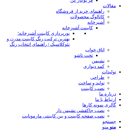
فر توکار کن
مقالات
راهنمای خرید از فروشگاه
کاتالوگ محصولات
آشپزخانه
کابینت آشپزخانه
نورپردازی کابینت آشپزخانه؛
بهترین ترکیب رنگ کابینت مدرن و
نئوکلاسیک | راهنمای انتخاب رنگ
اتاق خواب
تخت تاشو
نشیمن
کمد دیواری
تولیدات
طراحی
تولید و ساخت
نصب کابینت
درباره ما
ارتباط با ما
گالری نمونه کارها
نصب جاکفشی نشیمن دار
نصب صفحه کابینت و بین کابینتی مارمونایت
جستجو
منو
منو