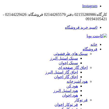
Instagram
کارگاه:02155280986 دفتر:02144265579 فروشگاه: 02144229426 -
09194105421
0
سبد خرید فروشگاه
خانه
فروشگاه
سینک های ظرفشوئی
سینک استیل البرز
سینک اخوان
اجاق گاز صفحه ای
اجاق گاز استیل البرز
اجاق گاز اخوان
هود آشپزخانه
هود کن
هود استیل البرز
هود اخوان
فر توکار
فر توکار اخوان