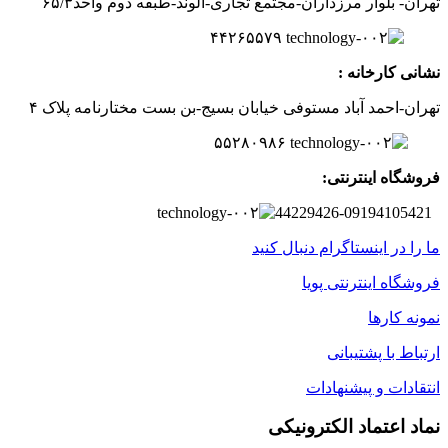
تهران- بلوار مرزداران-
مجتمع تجاری-الوند-
طبقه دوم
واحد۶
/۳
۵
۲
۶
۵۵۷
۹
۴۴
نشانی کارخانه :
تهران-
احمد آباد مستوفی
خیابان بسیج-
بن بست
مختارنامه
پلاک ۴
۵۵۲۸۰۹۸۶
فروشگاه اینترنتی:
44229426-09194105421
ما را در اینستاگرام دنبال کنید
فروشگاه اینترنتی پویا
نمونه کارها
ارتباط با پشتیبانی
انتقادات و پیشنهادات
نماد اعتماد الکترونیکی