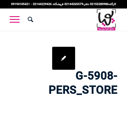
کارگاه:02155280986 دفتر:02144265579 فروشگاه: 02144229426 - 09194105421
G-5908-
PERS_STORE