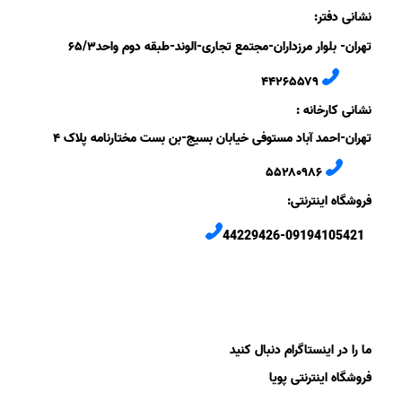
نشانی دفتر:
تهران- بلوار مرزداران-
مجتمع تجاری-الوند-
طبقه دوم
واحد۶
/۳
۵
۲
۶
۵۵۷
۹
۴۴
نشانی کارخانه :
تهران-
احمد آباد مستوفی
خیابان بسیج-
بن بست
مختارنامه
پلاک ۴
۵۵۲۸۰۹۸۶
فروشگاه اینترنتی:
44229426-09194105421
ما را در اینستاگرام دنبال کنید
فروشگاه اینترنتی پویا