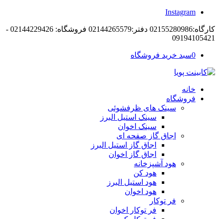
Instagram
کارگاه:02155280986 دفتر:02144265579 فروشگاه: 02144229426 -
09194105421
0
سبد خرید فروشگاه
خانه
فروشگاه
سینک های ظرفشوئی
سینک استیل البرز
سینک اخوان
اجاق گاز صفحه ای
اجاق گاز استیل البرز
اجاق گاز اخوان
هود آشپزخانه
هود کن
هود استیل البرز
هود اخوان
فر توکار
فر توکار اخوان