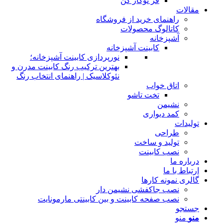
فر توکار کن
مقالات
راهنمای خرید از فروشگاه
کاتالوگ محصولات
آشپزخانه
کابینت آشپزخانه
نورپردازی کابینت آشپزخانه؛
بهترین ترکیب رنگ کابینت مدرن و
نئوکلاسیک | راهنمای انتخاب رنگ
اتاق خواب
تخت تاشو
نشیمن
کمد دیواری
تولیدات
طراحی
تولید و ساخت
نصب کابینت
درباره ما
ارتباط با ما
گالری نمونه کارها
نصب جاکفشی نشیمن دار
نصب صفحه کابینت و بین کابینتی مارمونایت
جستجو
منو
منو