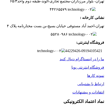
تهران- بلوار مرزداران-
مجتمع تجاری-الوند-
طبقه دوم
واحد۶
/۳
۵
۲
۶
۵۵۷
۹
۴۴
نشانی کارخانه :
تهران-
احمد آباد مستوفی
خیابان بسیج-
بن بست
مختارنامه
پلاک ۴
۵۵۲۸۰۹۸۶
فروشگاه اینترنتی:
44229426-09194105421
ما را در اینستاگرام دنبال کنید
فروشگاه اینترنتی پویا
نمونه کارها
ارتباط با پشتیبانی
انتقادات و پیشنهادات
نماد اعتماد الکترونیکی