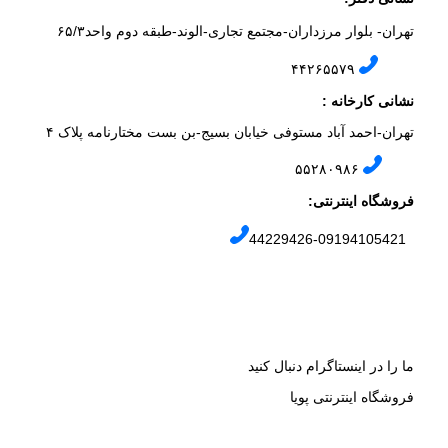
تهران- بلوار مرزداران-
مجتمع تجاری-الوند-
طبقه دوم
واحد۶
/۳
۵
۲
۶
۵۵۷
۹
۴۴
نشانی کارخانه :
تهران-
احمد آباد مستوفی
خیابان بسیج-
بن بست
مختارنامه
پلاک ۴
۵۵۲۸۰۹۸۶
فروشگاه اینترنتی:
44229426-09194105421
ما را در اینستاگرام دنبال کنید
فروشگاه اینترنتی پویا