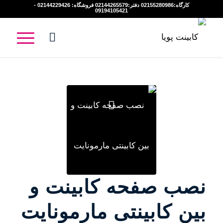
کارگاه:02155280986 دفتر:02144265579 فروشگاه: 02144229426 -
09194105421
نصب صفحه کابینت و
بین کابینتی مارمونایت