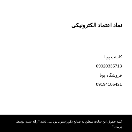
نماد اعتماد الکترونیکی
کابینت پویا
09920335713
فروشگاه پویا
09194105421
کلیه حقوق این سایت متعلق به صنایع دکوراسیون پویا می باشد.*ارائه شده توسط
پرنیان *