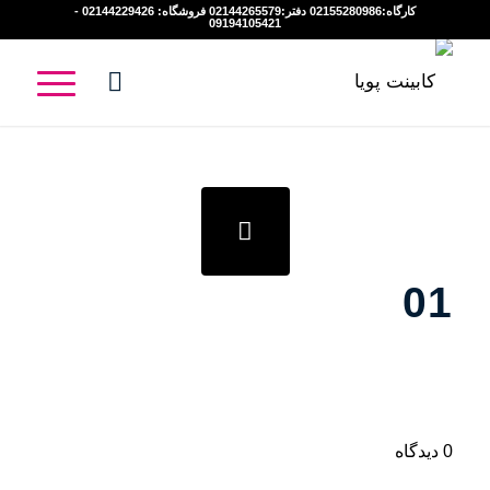
کارگاه:02155280986 دفتر:02144265579 فروشگاه: 02144229426 -
09194105421
01
0 دیدگاه