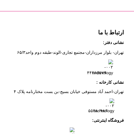
ارتباط با ما
نشانی دفتر:
تهران- بلوار مرزداران-
مجتمع تجاری-الوند-
طبقه دوم
واحد۶
/۳
۵
۲
۶
۵۵۷
۹
۴۴
نشانی کارخانه :
تهران-
احمد آباد مستوفی
خیابان بسیج-
بن بست
مختارنامه
پلاک ۴
۵۵۲۸۰۹۸۶
فروشگاه اینترنتی: