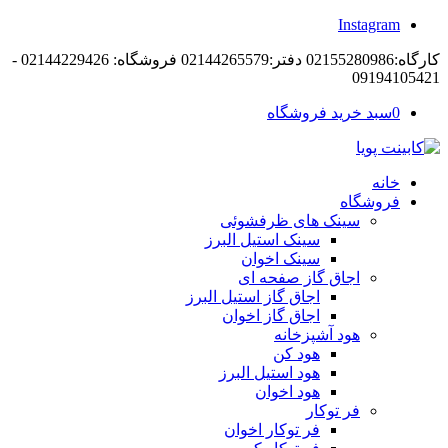
Instagram
کارگاه:02155280986 دفتر:02144265579 فروشگاه: 02144229426 -
09194105421
0
سبد خرید فروشگاه
خانه
فروشگاه
سینک های ظرفشوئی
سینک استیل البرز
سینک اخوان
اجاق گاز صفحه ای
اجاق گاز استیل البرز
اجاق گاز اخوان
هود آشپزخانه
هود کن
هود استیل البرز
هود اخوان
فر توکار
فر توکار اخوان