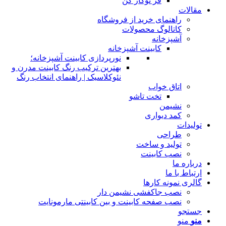
فر توکار کن
مقالات
راهنمای خرید از فروشگاه
کاتالوگ محصولات
آشپزخانه
کابینت آشپزخانه
نورپردازی کابینت آشپزخانه؛
بهترین ترکیب رنگ کابینت مدرن و
نئوکلاسیک | راهنمای انتخاب رنگ
اتاق خواب
تخت تاشو
نشیمن
کمد دیواری
تولیدات
طراحی
تولید و ساخت
نصب کابینت
درباره ما
ارتباط با ما
گالری نمونه کارها
نصب جاکفشی نشیمن دار
نصب صفحه کابینت و بین کابینتی مارمونایت
جستجو
منو
منو