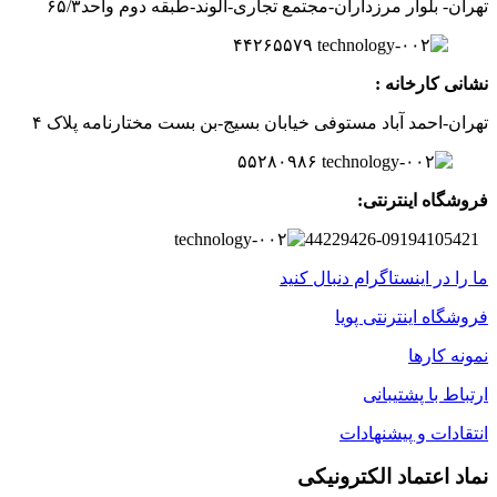
تهران- بلوار مرزداران-
مجتمع تجاری-الوند-
طبقه دوم
واحد۶
/۳
۵
۲
۶
۵۵۷
۹
۴۴
نشانی کارخانه :
تهران-
احمد آباد مستوفی
خیابان بسیج-
بن بست
مختارنامه
پلاک ۴
۵۵۲۸۰۹۸۶
فروشگاه اینترنتی:
44229426-09194105421
ما را در اینستاگرام دنبال کنید
فروشگاه اینترنتی پویا
نمونه کارها
ارتباط با پشتیبانی
انتقادات و پیشنهادات
نماد اعتماد الکترونیکی